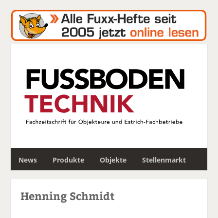
S
News
Produkte
Objekte
Stellenmarkt
u
c
h
Henning Schmidt
e