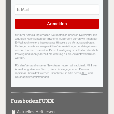
Anmelden
Mit Ihrer Anmeldung erhalten Sie kostenlos unseren Newsletter mit
aktuellen Nachrichten der Branche. Außerdem dürfen wir Ihnen per
E-Mail auch weitere interessante Hinweise zu Verlagsangeboten,
Umfragen sowie zu ausgewählten Veranstaltungen und Angeboten
unserer Partner zusenden. Diese Einwilligung ist selbstverständlich
freiwillig und kann jederzeit mit Wirkung für die Zukunft widerrufen
werden.
Für den Versand unserer Newsletter nutzen wir rapidmail. Mit Ihrer
Anmeldung stimmen Sie zu, dass die eingegebenen Daten an
rapidmail übermittelt werden. Beachten Sie bitte deren
AGB
und
Datenschutzbestimmungen
.
FussbodenFUXX
Aktuelles Heft lesen