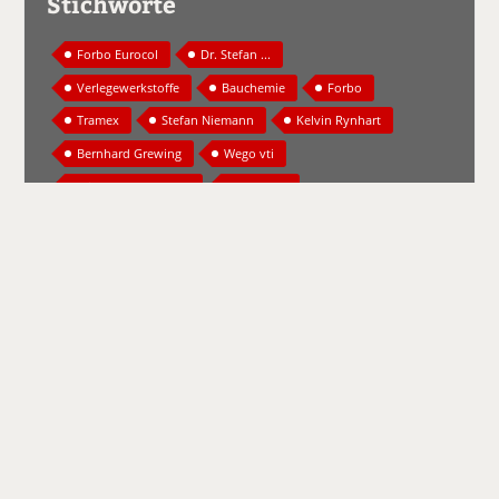
Stichworte
Forbo Eurocol
Dr. Stefan ...
Verlegewerkstoffe
Bauchemie
Forbo
Tramex
Stefan Niemann
Kelvin Rynhart
Bernhard Grewing
Wego vti
Michael Abersfelder
Baustoffe
Saint-Gobain Weber
Ausgleichsmasse
Industriebodenbeschichtung
Weber.floor 4330
Weber.floor 4613 ...
Contec
Bodenfräse
CT 250
Regupol Acoustics
Trittschalldämmungen
Regufoam Sound
Regupol Comfort
Heidelberg Materials
Anhyment Slim
Calciumsulfat-Fließestrich
Kiesel Bauchemie
Spachtelmassen
Volkmar Templin
CASEA
Gips