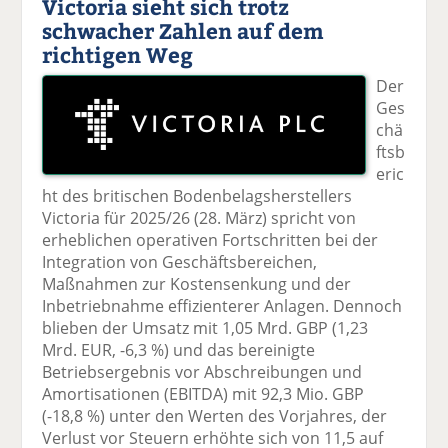
Victoria sieht sich trotz
schwacher Zahlen auf dem
richtigen Weg
Der
Ges
chä
ftsb
eric
ht des britischen Bodenbelagsherstellers
Victoria für 2025/26 (28. März) spricht von
erheblichen operativen Fortschritten bei der
Integration von Geschäftsbereichen,
Maßnahmen zur Kostensenkung und der
Inbetriebnahme effizienterer Anlagen. Dennoch
blieben der Umsatz mit 1,05 Mrd. GBP (1,23
Mrd. EUR, -6,3 %) und das bereinigte
Betriebsergebnis vor Abschreibungen und
Amortisationen (EBITDA) mit 92,3 Mio. GBP
(-18,8 %) unter den Werten des Vorjahres, der
Verlust vor Steuern erhöhte sich von 11,5 auf