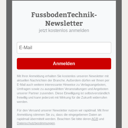
FussbodenTechnik-
Newsletter
jetzt kostenlos anmelden
Anmelden
Mit Ihrer Anmeldung erhalten Sie kostenlos unseren Newsletter mit
aktuellen Nachrichten der Branche. Außerdem dürfen wir Ihnen per
E-Mail auch weitere interessante Hinweise zu Verlagsangeboten,
Umfragen sowie zu ausgewählten Veranstaltungen und Angeboten
unserer Partner zusenden. Diese Einwilligung ist selbstverständlich
freiwillig und kann jederzeit mit Wirkung für die Zukunft widerrufen
werden.
Für den Versand unserer Newsletter nutzen wir rapidmail. Mit Ihrer
Anmeldung stimmen Sie zu, dass die eingegebenen Daten an
rapidmail übermittelt werden. Beachten Sie bitte deren
AGB
und
Datenschutzbestimmungen
.