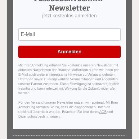
Newsletter
jetzt kostenlos anmelden
Anmelden
Mit Ihrer Anmeldung erhalten Sie kostenlos unseren Newsletter mit
aktuellen Nachrichten der Branche. Außerdem dürfen wir Ihnen per
E-Mail auch weitere interessante Hinweise zu Verlagsangeboten,
Umfragen sowie zu ausgewählten Veranstaltungen und Angeboten
unserer Partner zusenden. Diese Einwilligung ist selbstverständlich
freiwillig und kann jederzeit mit Wirkung für die Zukunft widerrufen
werden.
Für den Versand unserer Newsletter nutzen wir rapidmail. Mit Ihrer
Anmeldung stimmen Sie zu, dass die eingegebenen Daten an
rapidmail übermittelt werden. Beachten Sie bitte deren
AGB
und
Datenschutzbestimmungen
.