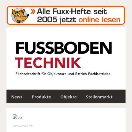
S
News
Produkte
Objekte
Stellenmarkt
u
c
h
e
Foto: Uzin Utz