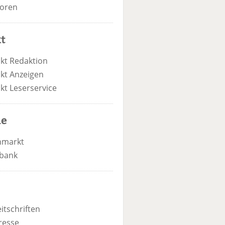
oren
t
kt Redaktion
kt Anzeigen
kt Leserservice
he
nmarkt
bank
itschriften
resse