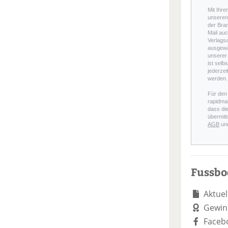
Mit Ihre
unseren 
der Bra
Mail auc
Verlags
ausgewä
unserer 
ist selb
jederzei
werden.
Für den
rapidmai
dass di
übermitt
AGB
un
Fussb
Aktuel
Gewin
Faceb