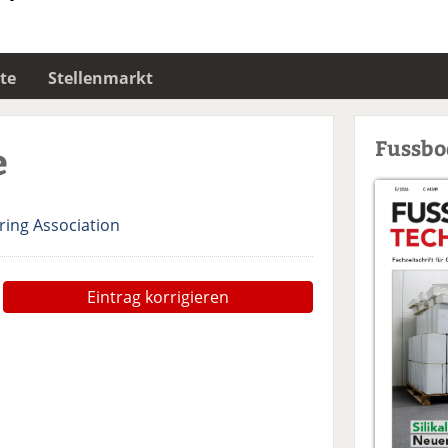
te
Stellenmarkt
Fussb
e
ring Association
Eintrag korrigieren