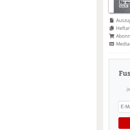
Auszug
Heftar
Abon
Media
Fu
j