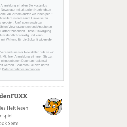
r Anmeldung erhalten Sie kostenlos
Newsletter mit aktuellen Nachrichten
nche. Außerdem dürfen wir Ihnen per E-
h weitere interessante Hinweise zu
angeboten, Umfragen sowie zu
hlten Veranstaltungen und Angeboten
Partner zusenden. Diese Einwilligung
stverständlich freiwillig und kann
t mit Wirkung für die Zukunft widerrufen
 Versand unserer Newsletter nutzen wir
l. Mit Ihrer Anmeldung stimmen Sie zu,
e eingegebenen Daten an rapidmail
elt werden. Beachten Sie bitte deren
d
Datenschutzbestimmungen
.
odenFUXX
les Heft lesen
nspiel
ook Seite