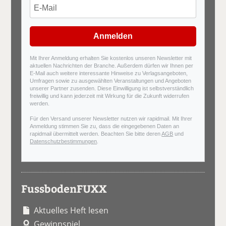
Anmelden
Mit Ihrer Anmeldung erhalten Sie kostenlos unseren Newsletter mit
aktuellen Nachrichten der Branche. Außerdem dürfen wir Ihnen per
E-Mail auch weitere interessante Hinweise zu Verlagsangeboten,
Umfragen sowie zu ausgewählten Veranstaltungen und Angeboten
unserer Partner zusenden. Diese Einwilligung ist selbstverständlich
freiwillig und kann jederzeit mit Wirkung für die Zukunft widerrufen
werden.
Für den Versand unserer Newsletter nutzen wir rapidmail. Mit Ihrer
Anmeldung stimmen Sie zu, dass die eingegebenen Daten an
rapidmail übermittelt werden. Beachten Sie bitte deren
AGB
und
Datenschutzbestimmungen
.
FussbodenFUXX
Aktuelles Heft lesen
Gewinnspiel