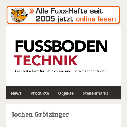
S
News
Produkte
Objekte
Stellenmarkt
u
c
h
Jochen Grötzinger
e