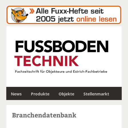
S
News
Produkte
Objekte
Stellenmarkt
u
c
h
Branchendatenbank
e