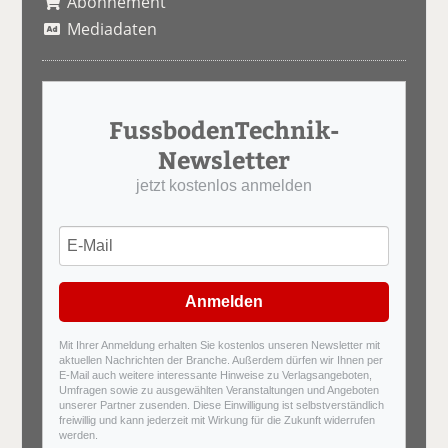
Abonnement
Mediadaten
FussbodenTechnik-
Newsletter
jetzt kostenlos anmelden
Anmelden
Mit Ihrer Anmeldung erhalten Sie kostenlos unseren Newsletter mit
aktuellen Nachrichten der Branche. Außerdem dürfen wir Ihnen per
E-Mail auch weitere interessante Hinweise zu Verlagsangeboten,
Umfragen sowie zu ausgewählten Veranstaltungen und Angeboten
unserer Partner zusenden. Diese Einwilligung ist selbstverständlich
freiwillig und kann jederzeit mit Wirkung für die Zukunft widerrufen
werden.