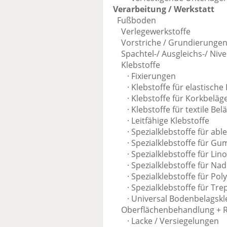
Verarbeitung / Werkstatt
Fußboden
Verlegewerkstoffe
Vorstriche / Grundierunge
Spachtel-/ Ausgleichs-/ Nive
Klebstoffe
· Fixierungen
· Klebstoffe für elastische 
· Klebstoffe für Korkbeläg
· Klebstoffe für textile Bel
· Leitfähige Klebstoffe
· Spezialklebstoffe für able
· Spezialklebstoffe für Gu
· Spezialklebstoffe für Lin
· Spezialklebstoffe für Nade
· Spezialklebstoffe für Poly
· Spezialklebstoffe für Tr
· Universal Bodenbelagskle
Oberflächenbehandlung + Re
· Lacke / Versiegelungen