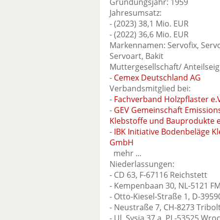
Gründungsjahr: 1959
Jahresumsatz:
- (2023) 38,1 Mio. EUR
- (2022) 36,6 Mio. EUR
Markennamen: Servofix, Serv
Servoart, Bakit
Muttergesellschaft/ Anteilseig
-
Cemex Deutschland AG
Verbandsmitglied bei:
-
Fachverband Holzpflaster e.
-
GEV Gemeinschaft Emissionsk
Klebstoffe und Bauprodukte e
-
IBK Initiative Bodenbeläge 
GmbH
mehr ...
Niederlassungen:
- CD 63, F-67116 Reichstett
- Kempenbaan 30, NL-5121 FM
- Otto-Kiesel-Straße 1, D-39
- Neustraße 7, CH-8273 Tribol
- Ul. Sysia 37 a, PL-53525 Wro