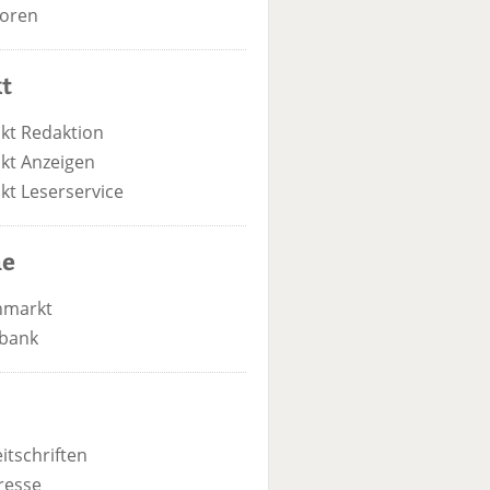
oren
t
kt Redaktion
kt Anzeigen
kt Leserservice
he
nmarkt
bank
itschriften
resse