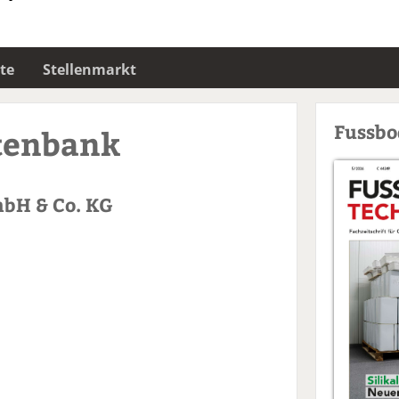
te
Stellenmarkt
Fussb
tenbank
bH & Co. KG