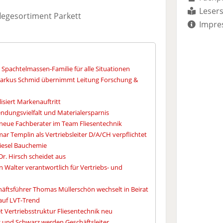
Lesers
egesortiment Parkett
Impre
Spachtelmassen-Familie für alle Situationen
 Markus Schmid übernimmt Leitung Forschung &
isiert Markenauftritt
ndungsvielfalt und Materialersparnis
 neue Fachberater im Team Fliesentechnik
ar Templin als Vertriebsleiter D/A/CH verpflichtet
Kiesel Bauchemie
Dr. Hirsch scheidet aus
n Walter verantwortlich für Vertriebs- und
häftsführer Thomas Müllerschön wechselt in Beirat
 auf LVT-Trend
 Vertriebsstruktur Fliesentechnik neu
 und Schwarz werden Geschäftsleiter