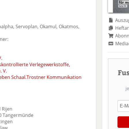
Auszug
oalpha, Servoplan, Okamul, Okatmos,
Heftar
Abon
ner:
Media
V.
ontrollierte Verlegewerkstoffe,
. V.
Fu
Kleben Schaal.Trostner Kommunikation
j
 Rijen
590 Tangermünde
tingen
claw