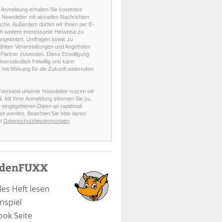
r Anmeldung erhalten Sie kostenlos
Newsletter mit aktuellen Nachrichten
nche. Außerdem dürfen wir Ihnen per E-
h weitere interessante Hinweise zu
angeboten, Umfragen sowie zu
hlten Veranstaltungen und Angeboten
Partner zusenden. Diese Einwilligung
stverständlich freiwillig und kann
t mit Wirkung für die Zukunft widerrufen
 Versand unserer Newsletter nutzen wir
l. Mit Ihrer Anmeldung stimmen Sie zu,
e eingegebenen Daten an rapidmail
elt werden. Beachten Sie bitte deren
d
Datenschutzbestimmungen
.
odenFUXX
les Heft lesen
nspiel
ook Seite