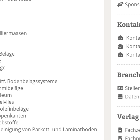
Spons
Kontak
n
lliermassen
Konta
Konta
Beläge
Konta
e
äge
Branc
itf. Bodenbelagssysteme
mmibeläge
Stelle
oleum
Daten
lvlies
olefinbeläge
Verlag
eppenkanten
bstoffe
inigung von Parkett- und Laminatböden
Fachze
Fachp