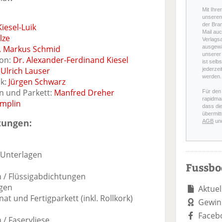
Mit Ihre
unseren 
der Bra
Kiesel-Luik
Mail auc
lze
Verlags
. Markus Schmid
ausgewä
unserer 
on:
Dr. Alexander-Ferdinand Kiesel
ist selb
:
Ulrich Lauser
jederzei
werden.
ik:
Jürgen Schwarz
n und Parkett:
Manfred Dreher
Für den
rapidmai
mplin
dass di
übermitt
tungen:
AGB
un
 Unterlagen
Fussb
/ Flüssigabdichtungen
gen
Aktuel
und Fertigparkett (inkl. Rollkork)
Gewin
Faceb
/ Faservliese