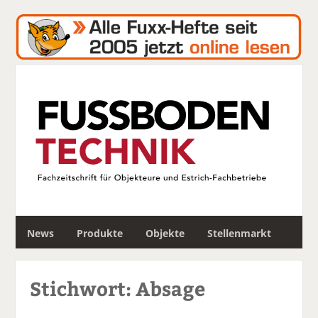
S
News
Produkte
Objekte
Stellenmarkt
u
c
h
Stichwort: Absage
e