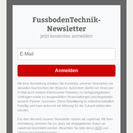
FussbodenTechnik-
Newsletter
jetzt kostenlos anmelden
Anmelden
Mit Ihrer Anmeldung erhalten Sie kostenlos unseren Newsletter mit
aktuellen Nachrichten der Branche. Außerdem dürfen wir Ihnen per
E-Mail auch weitere interessante Hinweise zu Verlagsangeboten,
Umfragen sowie zu ausgewählten Veranstaltungen und Angeboten
unserer Partner zusenden. Diese Einwilligung ist selbstverständlich
freiwillig und kann jederzeit mit Wirkung für die Zukunft widerrufen
werden.
Für den Versand unserer Newsletter nutzen wir rapidmail. Mit Ihrer
Anmeldung stimmen Sie zu, dass die eingegebenen Daten an
rapidmail übermittelt werden. Beachten Sie bitte deren
AGB
und
Datenschutzbestimmungen
.