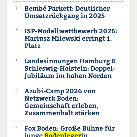
Bembé Parkett: Deutlicher
1
Umsatzrückgang in 2025
ISP-Modellwettbewerb 2026:
2
Mariusz Milewski erringt 1.
Platz
Landesinnungen Hamburg &
3
Schleswig-Holstein: Doppel-
Jubiläum im hohen Norden
Azubi-Camp 2026 von
4
Netzwerk Boden:
Gemeinschaft erleben,
Zusammenhalt stärken
Fox Boden: Große Bühne für
5
junge
Bodenleger
in