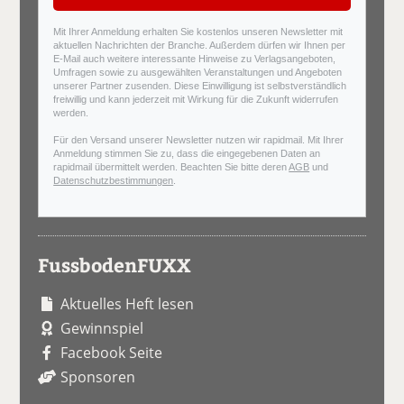
Mit Ihrer Anmeldung erhalten Sie kostenlos unseren Newsletter mit
aktuellen Nachrichten der Branche. Außerdem dürfen wir Ihnen per
E-Mail auch weitere interessante Hinweise zu Verlagsangeboten,
Umfragen sowie zu ausgewählten Veranstaltungen und Angeboten
unserer Partner zusenden. Diese Einwilligung ist selbstverständlich
freiwillig und kann jederzeit mit Wirkung für die Zukunft widerrufen
werden.
Für den Versand unserer Newsletter nutzen wir rapidmail. Mit Ihrer
Anmeldung stimmen Sie zu, dass die eingegebenen Daten an
rapidmail übermittelt werden. Beachten Sie bitte deren
AGB
und
Datenschutzbestimmungen
.
FussbodenFUXX
Aktuelles Heft lesen
Gewinnspiel
Facebook Seite
Sponsoren