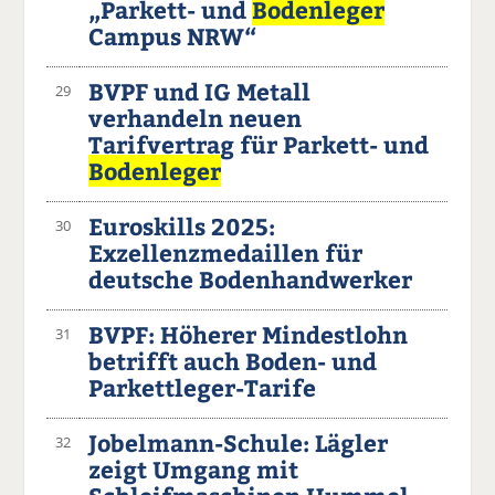
„Parkett- und
Bodenleger
Campus NRW“
BVPF und IG Metall
29
verhandeln neuen
Tarifvertrag für Parkett- und
Bodenleger
Euroskills 2025:
30
Exzellenzmedaillen für
deutsche Bodenhandwerker
BVPF: Höherer Mindestlohn
31
betrifft auch Boden- und
Parkettleger-Tarife
Jobelmann-Schule: Lägler
32
zeigt Umgang mit