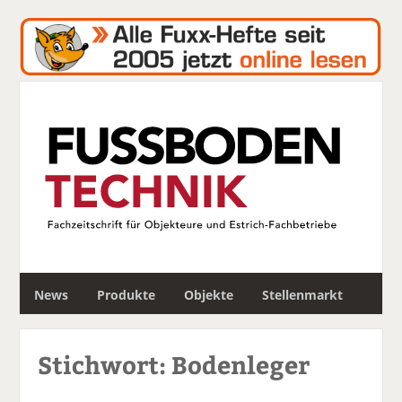
S
News
Produkte
Objekte
Stellenmarkt
u
c
h
Stichwort: Bodenleger
e