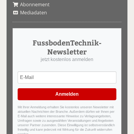
Abonnement
Mediadaten
FussbodenTechnik-
Newsletter
jetzt kostenlos anmelden
Anmelden
Mit Ihrer Anmeldung erhalten Sie kostenlos unseren Newsletter mit
aktuellen Nachrichten der Branche. Außerdem dürfen wir Ihnen per
E-Mail auch weitere interessante Hinweise zu Verlagsangeboten,
Umfragen sowie zu ausgewählten Veranstaltungen und Angeboten
unserer Partner zusenden. Diese Einwilligung ist selbstverständlich
freiwillig und kann jederzeit mit Wirkung für die Zukunft widerrufen