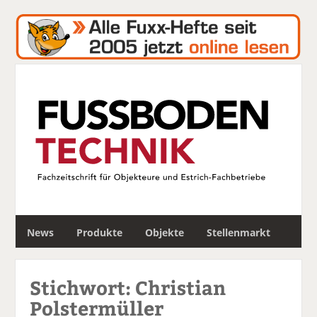
S
News
Produkte
Objekte
Stellenmarkt
u
c
h
Stichwort: Christian
e
Polstermüller