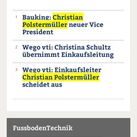
Bauking:
Christian
1
Polstermüller
neuer Vice
President
Wego vti: Christina Schultz
2
übernimmt Einkaufsleitung
Wego vti: Einkaufsleiter
3
Christian Polstermüller
scheidet aus
FussbodenTechnik