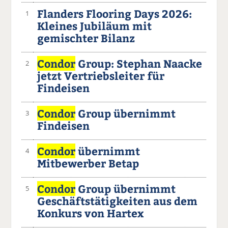
Flanders Flooring Days 2026:
1
Kleines Jubiläum mit
gemischter Bilanz
Condor
Group: Stephan Naacke
2
jetzt Vertriebsleiter für
Findeisen
Condor
Group übernimmt
3
Findeisen
Condor
übernimmt
4
Mitbewerber Betap
Condor
Group übernimmt
5
Geschäftstätigkeiten aus dem
Konkurs von Hartex