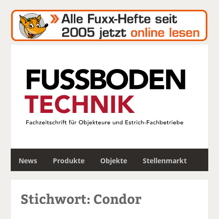
S
News
Produkte
Objekte
Stellenmarkt
u
c
h
Stichwort: Condor
e