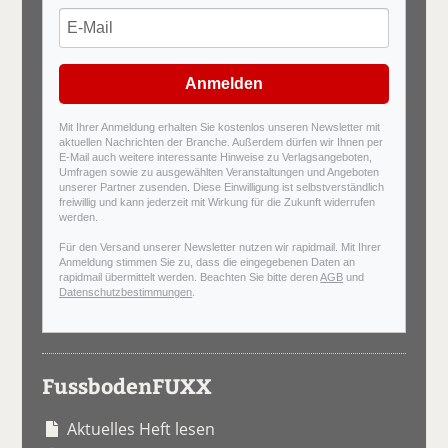
Anmelden
Mit Ihrer Anmeldung erhalten Sie kostenlos unseren Newsletter mit
aktuellen Nachrichten der Branche. Außerdem dürfen wir Ihnen per
E-Mail auch weitere interessante Hinweise zu Verlagsangeboten,
Umfragen sowie zu ausgewählten Veranstaltungen und Angeboten
unserer Partner zusenden. Diese Einwilligung ist selbstverständlich
freiwillig und kann jederzeit mit Wirkung für die Zukunft widerrufen
werden.
Für den Versand unserer Newsletter nutzen wir rapidmail. Mit Ihrer
Anmeldung stimmen Sie zu, dass die eingegebenen Daten an
rapidmail übermittelt werden. Beachten Sie bitte deren
AGB
und
Datenschutzbestimmungen
.
FussbodenFUXX
Aktuelles Heft lesen