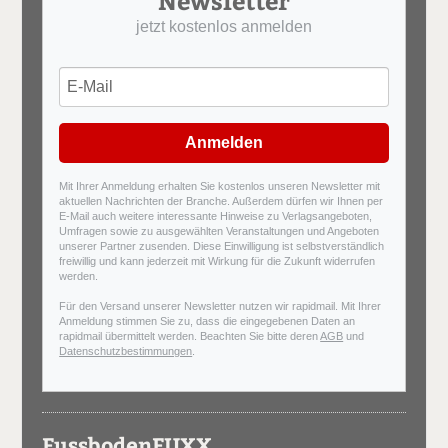
Newsletter
jetzt kostenlos anmelden
Anmelden
Mit Ihrer Anmeldung erhalten Sie kostenlos unseren Newsletter mit
aktuellen Nachrichten der Branche. Außerdem dürfen wir Ihnen per
E-Mail auch weitere interessante Hinweise zu Verlagsangeboten,
Umfragen sowie zu ausgewählten Veranstaltungen und Angeboten
unserer Partner zusenden. Diese Einwilligung ist selbstverständlich
freiwillig und kann jederzeit mit Wirkung für die Zukunft widerrufen
werden.
Für den Versand unserer Newsletter nutzen wir rapidmail. Mit Ihrer
Anmeldung stimmen Sie zu, dass die eingegebenen Daten an
rapidmail übermittelt werden. Beachten Sie bitte deren
AGB
und
Datenschutzbestimmungen
.
FussbodenFUXX