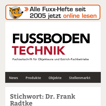
S
News
Produkte
Objekte
Stellenmarkt
u
c
h
Stichwort: Dr. Frank
e
Radtke