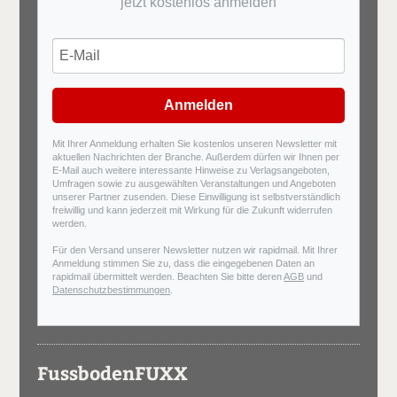
jetzt kostenlos anmelden
Anmelden
Mit Ihrer Anmeldung erhalten Sie kostenlos unseren Newsletter mit
aktuellen Nachrichten der Branche. Außerdem dürfen wir Ihnen per
E-Mail auch weitere interessante Hinweise zu Verlagsangeboten,
Umfragen sowie zu ausgewählten Veranstaltungen und Angeboten
unserer Partner zusenden. Diese Einwilligung ist selbstverständlich
freiwillig und kann jederzeit mit Wirkung für die Zukunft widerrufen
werden.
Für den Versand unserer Newsletter nutzen wir rapidmail. Mit Ihrer
Anmeldung stimmen Sie zu, dass die eingegebenen Daten an
rapidmail übermittelt werden. Beachten Sie bitte deren
AGB
und
Datenschutzbestimmungen
.
FussbodenFUXX