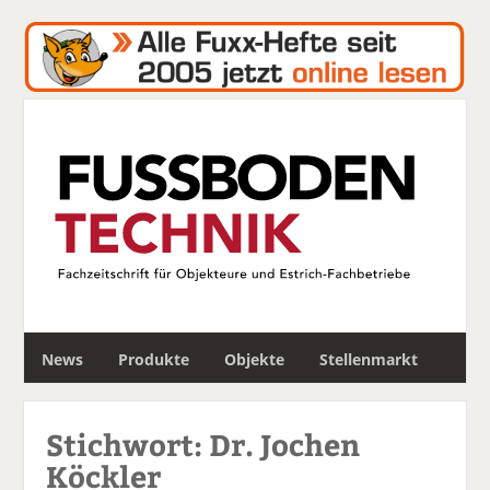
S
News
Produkte
Objekte
Stellenmarkt
u
c
h
Stichwort: Dr. Jochen
e
Köckler