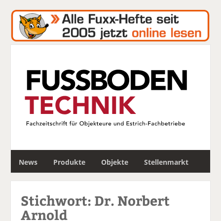
S
News
Produkte
Objekte
Stellenmarkt
u
c
h
Stichwort: Dr. Norbert
e
Arnold