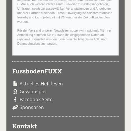
E-Mail auch weitere interessante Hinweise zu Verlagsangeboten,
Umfragen sowie zu ausgewählten Veranstaltungen und Angeboten
unserer Partner zusenden. Diese Einwilligung ist selbstverständlich
freiwillig und kann jederzeit mit Wirkung für die Zukunft widerrufen
werden.
Für den Versand unserer Newsletter nutzen wir rapidmail. Mit Ihrer
Anmeldung stimmen Sie zu, dass die eingegebenen Daten an
rapidmail übermittelt werden. Beachten Sie bitte deren
AGB
und
Datenschutzbestimmungen
.
FussbodenFUXX
Aktuelles Heft lesen
Gewinnspiel
Facebook Seite
Sponsoren
Kontakt