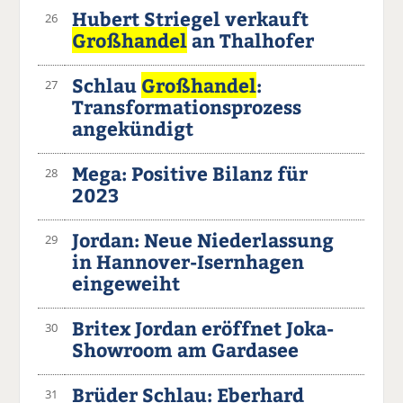
Hubert Striegel verkauft
26
Großhandel
an Thalhofer
Schlau
Großhandel
:
27
Transformationsprozess
angekündigt
Mega: Positive Bilanz für
28
2023
Jordan: Neue Niederlassung
29
in Hannover-Isernhagen
eingeweiht
Britex Jordan eröffnet Joka-
30
Showroom am Gardasee
Brüder Schlau: Eberhard
31