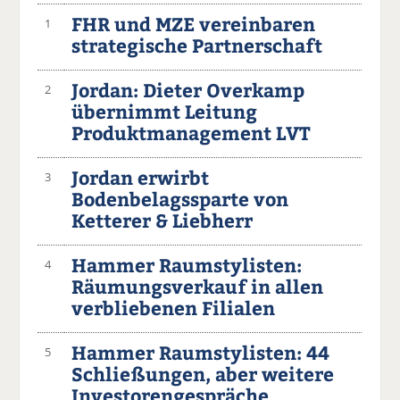
FHR und MZE vereinbaren
1
strategische Partnerschaft
Jordan: Dieter Overkamp
2
übernimmt Leitung
Produktmanagement LVT
Jordan erwirbt
3
Bodenbelagssparte von
Ketterer & Liebherr
Hammer Raumstylisten:
4
Räumungsverkauf in allen
verbliebenen Filialen
Hammer Raumstylisten: 44
5
Schließungen, aber weitere
Investorengespräche