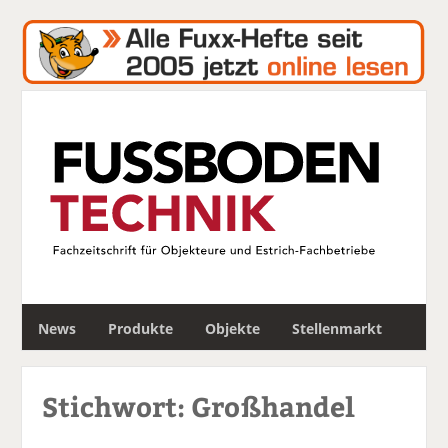
S
News
Produkte
Objekte
Stellenmarkt
u
c
h
Stichwort: Großhandel
e