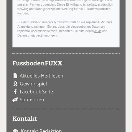
Umfragen sowie zu ausgewählten Veranstaltungen und Angeboten
unserer Partner zusenden. Diese Einwilligung ist selbstverständlich
freiwillig und kann jederzeit mit Wirkung für die Zukunft widerrufen
werden.
Für den Versand unserer Newsletter nutzen wir rapidmail. Mit Ihrer
Anmeldung stimmen Sie zu, dass die eingegebenen Daten an
rapidmail übermittelt werden. Beachten Sie bitte deren
AGB
und
Datenschutzbestimmungen
.
FussbodenFUXX
Aktuelles Heft lesen
Gewinnspiel
Facebook Seite
Sponsoren
Kontakt
Kontakt Redaktion