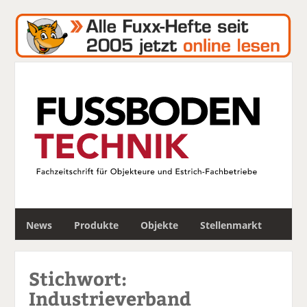
S
News
Produkte
Objekte
Stellenmarkt
u
c
h
Stichwort:
e
Industrieverband