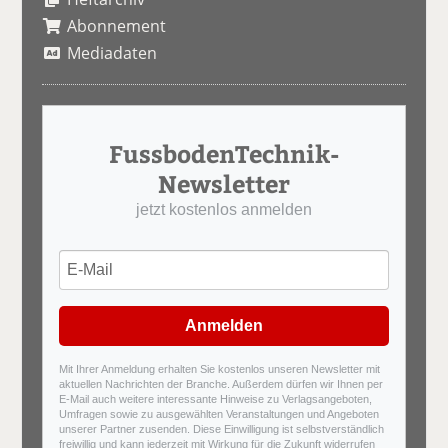
Abonnement
Mediadaten
FussbodenTechnik-
Newsletter
jetzt kostenlos anmelden
Anmelden
Mit Ihrer Anmeldung erhalten Sie kostenlos unseren Newsletter mit
aktuellen Nachrichten der Branche. Außerdem dürfen wir Ihnen per
E-Mail auch weitere interessante Hinweise zu Verlagsangeboten,
Umfragen sowie zu ausgewählten Veranstaltungen und Angeboten
unserer Partner zusenden. Diese Einwilligung ist selbstverständlich
freiwillig und kann jederzeit mit Wirkung für die Zukunft widerrufen