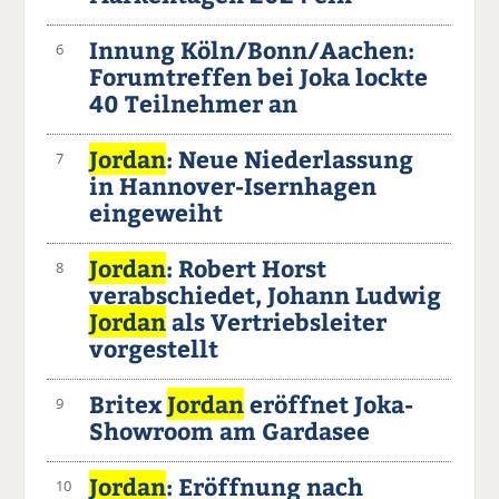
Innung Köln/Bonn/Aachen:
6
Forumtreffen bei Joka lockte
40 Teilnehmer an
Jordan
: Neue Niederlassung
7
in Hannover-Isernhagen
eingeweiht
Jordan
: Robert Horst
8
verabschiedet, Johann Ludwig
Jordan
als Vertriebsleiter
vorgestellt
Britex
Jordan
eröffnet Joka-
9
Showroom am Gardasee
Jordan
: Eröffnung nach
10