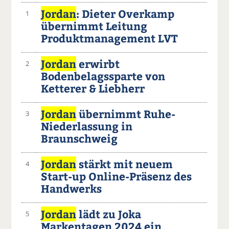
Jordan
: Dieter Overkamp
1
übernimmt Leitung
Produktmanagement LVT
Jordan
erwirbt
2
Bodenbelagssparte von
Ketterer & Liebherr
Jordan
übernimmt Ruhe-
3
Niederlassung in
Braunschweig
Jordan
stärkt mit neuem
4
Start-up Online-Präsenz des
Handwerks
Jordan
lädt zu Joka
5
Markentagen 2024 ein