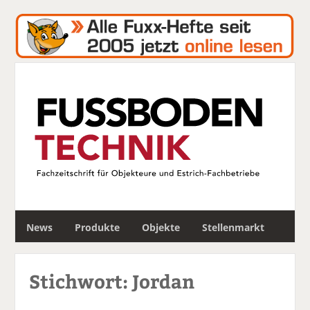
S
News
Produkte
Objekte
Stellenmarkt
u
c
h
Stichwort: Jordan
e