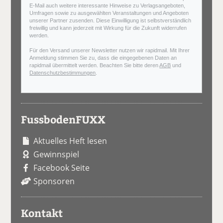
E-Mail auch weitere interessante Hinweise zu Verlagsangeboten,
Umfragen sowie zu ausgewählten Veranstaltungen und Angeboten
unserer Partner zusenden. Diese Einwilligung ist selbstverständlich
freiwillig und kann jederzeit mit Wirkung für die Zukunft widerrufen
werden.
Für den Versand unserer Newsletter nutzen wir rapidmail. Mit Ihrer
Anmeldung stimmen Sie zu, dass die eingegebenen Daten an
rapidmail übermittelt werden. Beachten Sie bitte deren
AGB
und
Datenschutzbestimmungen
.
FussbodenFUXX
Aktuelles Heft lesen
Gewinnspiel
Facebook Seite
Sponsoren
Kontakt