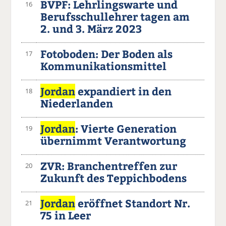
BVPF: Lehrlingswarte und
16
Berufsschullehrer tagen am
2. und 3. März 2023
Fotoboden: Der Boden als
17
Kommunikationsmittel
Jordan
expandiert in den
18
Niederlanden
Jordan
: Vierte Generation
19
übernimmt Verantwortung
ZVR: Branchentreffen zur
20
Zukunft des Teppichbodens
Jordan
eröffnet Standort Nr.
21
75 in Leer