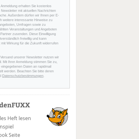
r Anmeldung erhalten Sie kostenlos
Newsletter mit aktuellen Nachrichten
nche. Außerdem dürfen wir Ihnen per E-
h weitere interessante Hinweise zu
angeboten, Umfragen sowie zu
hlten Veranstaltungen und Angeboten
Partner zusenden. Diese Einwilligung
stverständlich freiwillig und kann
t mit Wirkung für die Zukunft widerrufen
 Versand unserer Newsletter nutzen wir
l. Mit Ihrer Anmeldung stimmen Sie zu,
e eingegebenen Daten an rapidmail
elt werden. Beachten Sie bitte deren
d
Datenschutzbestimmungen
.
odenFUXX
les Heft lesen
nspiel
ook Seite