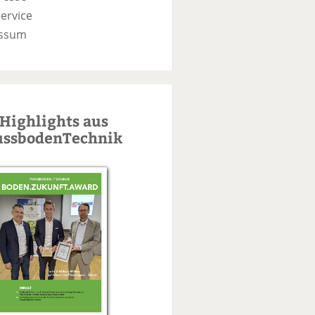
ervice
ssum
Highlights aus
ussbodenTechnik