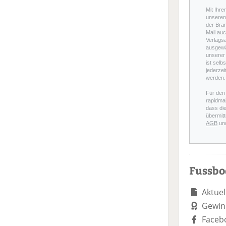
Mit Ihre
unseren 
der Bra
Mail auc
Verlags
ausgewä
unserer 
ist selb
jederzei
werden.
Für den
rapidmai
dass di
übermitt
AGB
un
Fussb
Aktuel
Gewin
Faceb