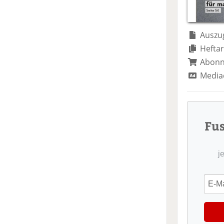
Auszug
Heftar
Abon
Media
Fu
j