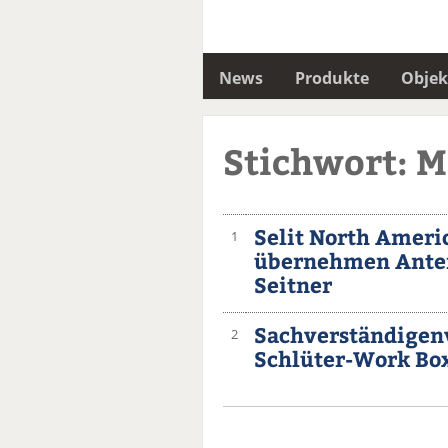
News
Produkte
Objek
Stichwort: M
Selit North Ameri
1
übernehmen Antei
Seitner
Sachverständigenv
2
Schlüter-Work Bo