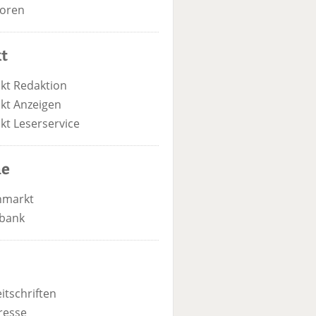
oren
t
kt Redaktion
kt Anzeigen
kt Leserservice
he
nmarkt
bank
itschriften
resse