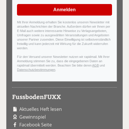
Anmelden
Mit Ihrer Anmeldung erhalten Sie kostenlos unseren Newsletter mit
aktuellen Nachrichten der Branche. Außerdem dürfen wir Ihnen per
E-Mail auch weitere interessante Hinweise zu Verlagsangeboten,
Umfragen sowie zu ausgewählten Veranstaltungen und Angeboten
unserer Partner zusenden. Diese Einwilligung ist selbstverständlich
freiwillig und kann jederzeit mit Wirkung für die Zukunft widerrufen
werden.
Für den Versand unserer Newsletter nutzen wir rapidmail. Mit Ihrer
Anmeldung stimmen Sie zu, dass die eingegebenen Daten an
rapidmail übermittelt werden. Beachten Sie bitte deren
AGB
und
Datenschutzbestimmungen
.
FussbodenFUXX
Aktuelles Heft lesen
Gewinnspiel
Facebook Seite