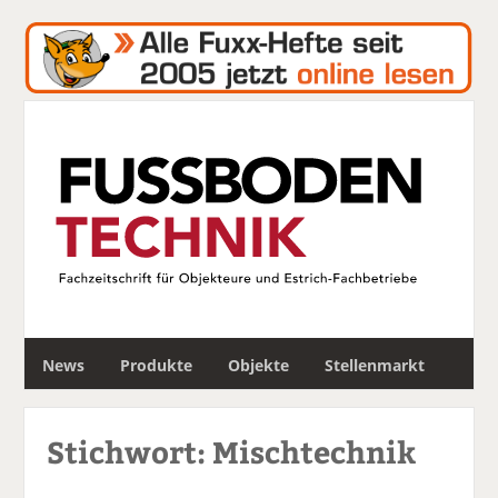
S
News
Produkte
Objekte
Stellenmarkt
u
c
h
Stichwort: Mischtechnik
e