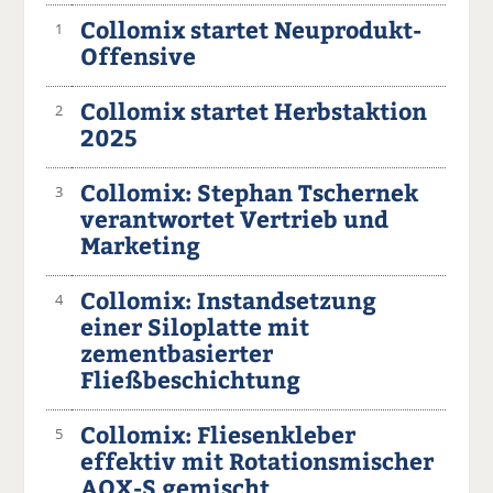
Collomix startet Neuprodukt-
1
Offensive
Collomix startet Herbstaktion
2
2025
Collomix: Stephan Tschernek
3
verantwortet Vertrieb und
Marketing
Collomix: Instandsetzung
4
einer Siloplatte mit
zementbasierter
Fließbeschichtung
Collomix: Fliesenkleber
5
effektiv mit Rotationsmischer
AOX-S gemischt