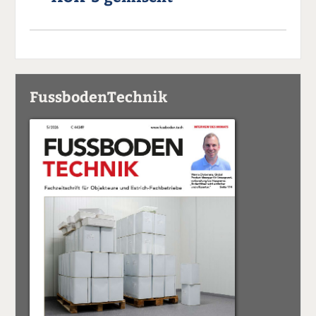
FussbodenTechnik