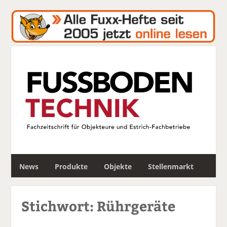
S
News
Produkte
Objekte
Stellenmarkt
u
c
h
Stichwort: Rührgeräte
e