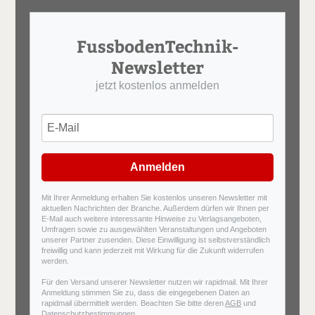
FussbodenTechnik-
Newsletter
jetzt kostenlos anmelden
Anmelden
Mit Ihrer Anmeldung erhalten Sie kostenlos unseren Newsletter mit
aktuellen Nachrichten der Branche. Außerdem dürfen wir Ihnen per
E-Mail auch weitere interessante Hinweise zu Verlagsangeboten,
Umfragen sowie zu ausgewählten Veranstaltungen und Angeboten
unserer Partner zusenden. Diese Einwilligung ist selbstverständlich
freiwillig und kann jederzeit mit Wirkung für die Zukunft widerrufen
werden.
Für den Versand unserer Newsletter nutzen wir rapidmail. Mit Ihrer
Anmeldung stimmen Sie zu, dass die eingegebenen Daten an
rapidmail übermittelt werden. Beachten Sie bitte deren
AGB
und
Datenschutzbestimmungen
.