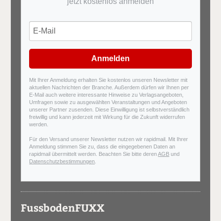
jetzt kostenlos anmelden
Anmelden
Mit Ihrer Anmeldung erhalten Sie kostenlos unseren Newsletter mit
aktuellen Nachrichten der Branche. Außerdem dürfen wir Ihnen per
E-Mail auch weitere interessante Hinweise zu Verlagsangeboten,
Umfragen sowie zu ausgewählten Veranstaltungen und Angeboten
unserer Partner zusenden. Diese Einwilligung ist selbstverständlich
freiwillig und kann jederzeit mit Wirkung für die Zukunft widerrufen
werden.
Für den Versand unserer Newsletter nutzen wir rapidmail. Mit Ihrer
Anmeldung stimmen Sie zu, dass die eingegebenen Daten an
rapidmail übermittelt werden. Beachten Sie bitte deren
AGB
und
Datenschutzbestimmungen
.
FussbodenFUXX