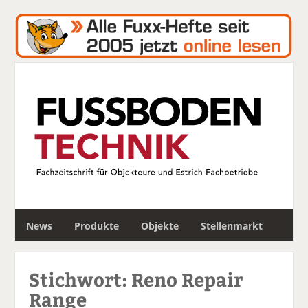
S
News
Produkte
Objekte
Stellenmarkt
u
c
h
Stichwort: Reno Repair
e
Range