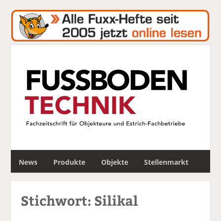
S
News
Produkte
Objekte
Stellenmarkt
u
c
h
Stichwort: Silikal
e