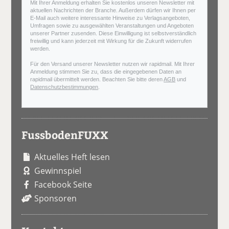
Mit Ihrer Anmeldung erhalten Sie kostenlos unseren Newsletter mit
aktuellen Nachrichten der Branche. Außerdem dürfen wir Ihnen per
E-Mail auch weitere interessante Hinweise zu Verlagsangeboten,
Umfragen sowie zu ausgewählten Veranstaltungen und Angeboten
unserer Partner zusenden. Diese Einwilligung ist selbstverständlich
freiwillig und kann jederzeit mit Wirkung für die Zukunft widerrufen
werden.
Für den Versand unserer Newsletter nutzen wir rapidmail. Mit Ihrer
Anmeldung stimmen Sie zu, dass die eingegebenen Daten an
rapidmail übermittelt werden. Beachten Sie bitte deren
AGB
und
Datenschutzbestimmungen
.
FussbodenFUXX
Aktuelles Heft lesen
Gewinnspiel
Facebook Seite
Sponsoren