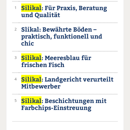
Silikal
: Für Praxis, Beratung
1
und Qualität
Slikal: Bewährte Böden –
2
praktisch, funktionell und
chic
Silikal
: Meeresblau für
3
frischen Fisch
Silikal
: Landgericht verurteilt
4
Mitbewerber
Silikal
: Beschichtungen mit
5
Farbchips-Einstreuung