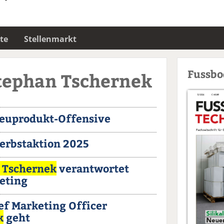
te
Stellenmarkt
Fussb
Stephan Tschernek
Neuprodukt-Offensive
Herbstaktion 2025
 Tschernek
verantwortet
eting
ef Marketing Officer
k
geht