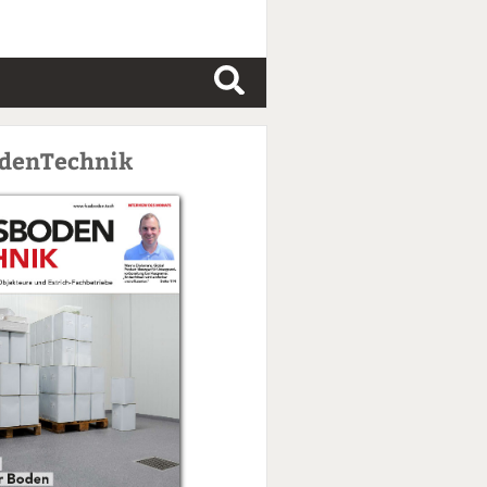
S
u
c
odenTechnik
h
e