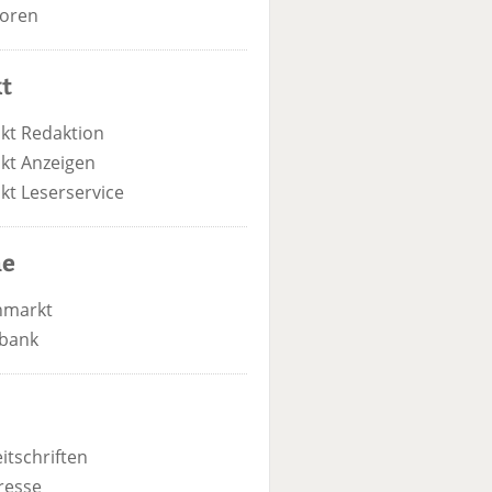
oren
t
kt Redaktion
kt Anzeigen
kt Leserservice
he
nmarkt
bank
itschriften
resse