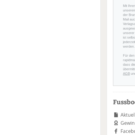
Mit Ihre
unseren 
der Bra
Mail auc
Verlags
ausgewä
unserer 
ist selb
jederzei
werden.
Für den
rapidmai
dass di
übermitt
AGB
un
Fussb
Aktuel
Gewin
Faceb