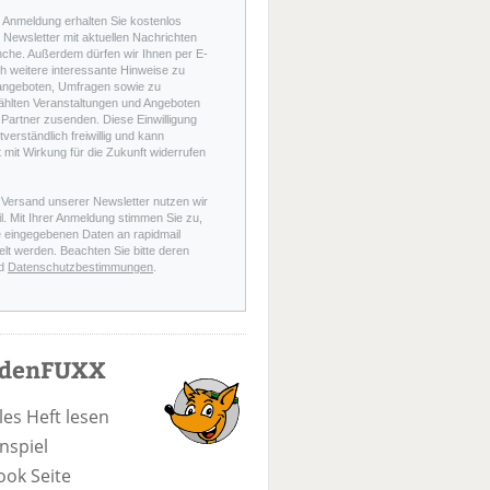
r Anmeldung erhalten Sie kostenlos
Newsletter mit aktuellen Nachrichten
nche. Außerdem dürfen wir Ihnen per E-
h weitere interessante Hinweise zu
angeboten, Umfragen sowie zu
hlten Veranstaltungen und Angeboten
Partner zusenden. Diese Einwilligung
stverständlich freiwillig und kann
t mit Wirkung für die Zukunft widerrufen
 Versand unserer Newsletter nutzen wir
l. Mit Ihrer Anmeldung stimmen Sie zu,
e eingegebenen Daten an rapidmail
elt werden. Beachten Sie bitte deren
d
Datenschutzbestimmungen
.
odenFUXX
les Heft lesen
nspiel
ook Seite