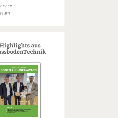
ervice
ssum
Highlights aus
ussbodenTechnik