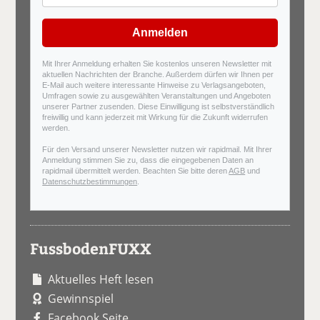
Anmelden
Mit Ihrer Anmeldung erhalten Sie kostenlos unseren Newsletter mit
aktuellen Nachrichten der Branche. Außerdem dürfen wir Ihnen per
E-Mail auch weitere interessante Hinweise zu Verlagsangeboten,
Umfragen sowie zu ausgewählten Veranstaltungen und Angeboten
unserer Partner zusenden. Diese Einwilligung ist selbstverständlich
freiwillig und kann jederzeit mit Wirkung für die Zukunft widerrufen
werden.
Für den Versand unserer Newsletter nutzen wir rapidmail. Mit Ihrer
Anmeldung stimmen Sie zu, dass die eingegebenen Daten an
rapidmail übermittelt werden. Beachten Sie bitte deren
AGB
und
Datenschutzbestimmungen
.
FussbodenFUXX
Aktuelles Heft lesen
Gewinnspiel
Facebook Seite