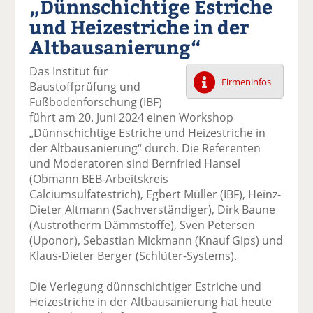
„Dünnschichtige Estriche
k
k
k
k
k
und Heizestriche in der
el
el
el
el
el
a
t
a
p
D
Altbausanierung“
uf
wi
uf
er
ru
F
tt
Li
E
ck
Das Institut für
ac
er
n
m
e
Firmeninfos
Baustoffprüfung und
e
n
k
ai
n
Fußbodenforschung (IBF)
b
e
l
führt am 20. Juni 2024 einen Workshop
o
di
v
„Dünnschichtige Estriche und Heizestriche in
o
n
er
der Altbausanierung“ durch. Die Referenten
k
te
se
und Moderatoren sind Bernfried Hansel
te
il
n
(Obmann BEB-Arbeitskreis
il
e
d
Calciumsulfatestrich), Egbert Müller (IBF), Heinz-
e
n
e
Dieter Altmann (Sachverständiger), Dirk Baune
n
n
(Austrotherm Dämmstoffe), Sven Petersen
(Uponor), Sebastian Mickmann (Knauf Gips) und
Klaus-Dieter Berger (Schlüter-Systems).
Die Verlegung dünnschichtiger Estriche und
Heizestriche in der Altbausanierung hat heute