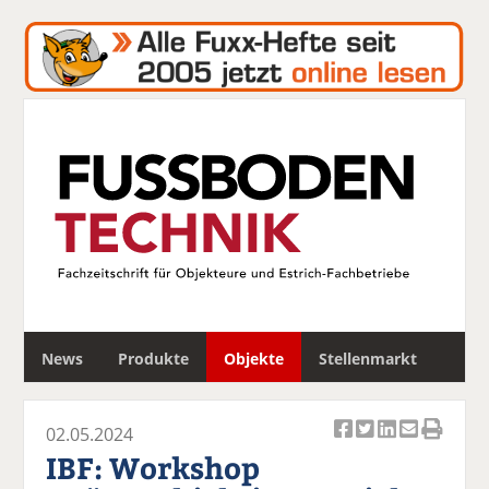
S
News
Produkte
Objekte
Stellenmarkt
u
c
h
02.05.2024
e
Ar
Ar
Ar
Ar
Ar
IBF: Workshop
ti
ti
ti
ti
ti