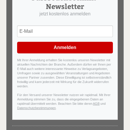
Newsletter
jetzt kostenlos anmelden
Anmelden
Mit Ihrer Anmeldung erhalten Sie kostenlos unseren Newsletter mit
aktuellen Nachrichten der Branche. Außerdem dürfen wir Ihnen per
E-Mail auch weitere interessante Hinweise zu Verlagsangeboten,
Umfragen sowie zu ausgewählten Veranstaltungen und Angeboten
unserer Partner zusenden. Diese Einwilligung ist selbstverständlich
freiwillig und kann jederzeit mit Wirkung für die Zukunft widerrufen
werden.
Für den Versand unserer Newsletter nutzen wir rapidmail. Mit Ihrer
Anmeldung stimmen Sie zu, dass die eingegebenen Daten an
rapidmail übermittelt werden. Beachten Sie bitte deren
AGB
und
Datenschutzbestimmungen
.