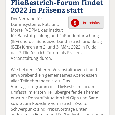
Fließestrich-Forum findet
k
k
k
k
k
2022 in Präsenz statt
el
el
el
el
el
a
t
a
p
D
Der Verband für
uf
wi
uf
er
ru
Firmeninfos
Dämmsysteme, Putz und
F
tt
Li
E
ck
Mörtel (VDPM), das Institut
ac
er
n
m
e
für Baustoffprüfung und Fußbodenforschung
e
n
k
ai
n
(IBF) und der Bundesverband Estrich und Belag
b
e
l
(BEB) führen am 2. und 3. März 2022 in Fulda
o
di
v
das 7. Fließestrich-Forum als Präsenz-
o
n
er
Veranstaltung durch.
k
te
se
te
il
n
Wie bei den früheren Veranstaltungen findet
il
e
d
am Vorabend ein gemeinsames Abendessen
e
n
e
aller Teilnehmenden statt. Das
n
n
Vortragsprogramm des Fließestrich-Forum
umfasst im ersten Teil übergreifende Themen,
etwa zur Rohstoffsituation bei Gips und Sand
sowie zum Recycling von Estrich. Zweiter
Schwerpunkt sind Praxisvorträge unter
anderem zu Estrich und Fußbodenheizung, zum