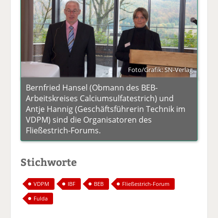
Foto/Grafik: SN-Verlag
Bernfried Hansel (Obmann des BEB-
Arbeitskreises Calciumsulfatestrich) und
Antje Hannig (Geschäftsführerin Technik im
VDPM) sind die Organisatoren des
Fließestrich-Forums.
Stichworte
VDPM
IBF
BEB
Fließestrich-Forum
Fulda