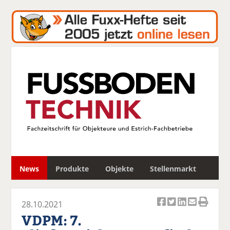
S
News
Produkte
Objekte
Stellenmarkt
u
c
h
28.10.2021
e
Ar
Ar
Ar
Ar
Ar
VDPM: 7.
ti
ti
ti
ti
ti