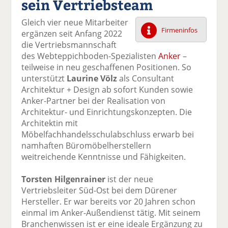
sein Vertriebsteam
k
k
k
k
k
el
el
el
el
el
Gleich vier neue Mitarbeiter
a
t
a
p
D
Firmeninfos
ergänzen seit Anfang 2022
uf
wi
uf
er
ru
die Vertriebsmannschaft
F
tt
Li
E
ck
des Webteppichboden-Spezialisten
Anker
–
ac
er
n
m
e
teilweise in neu geschaffenen Positionen. So
e
n
k
ai
n
unterstützt
Laurine Völz
als Consultant
b
e
l
Architektur + Design ab sofort Kunden sowie
o
di
v
Anker-Partner bei der Realisation von
o
n
er
Architektur- und Einrichtungskonzepten. Die
k
te
se
Architektin mit
te
il
n
Möbelfachhandelsschulabschluss erwarb bei
il
e
d
namhaften Büromöbelherstellern
e
n
e
weitreichende Kenntnisse und Fähigkeiten.
n
n
Torsten Hilgenrainer
ist der neue
Vertriebsleiter Süd-Ost bei dem Dürener
Hersteller. Er war bereits vor 20 Jahren schon
einmal im Anker-Außendienst tätig. Mit seinem
Branchenwissen ist er eine ideale Ergänzung zu