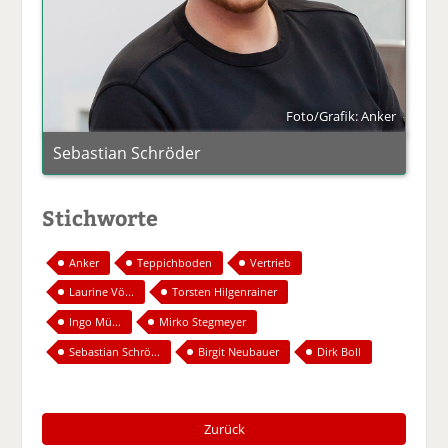
Foto/Grafik: Anker
Sebastian Schröder
Stichworte
Anker
Teppichboden
Vertrieb
Laurine Vö...
Torsten Hilgenrainer
Ingo Mü...
Mirko Stegmeyer
Sebastian Schrö...
Birgit Neubauer
Dirk Boll
Zurück