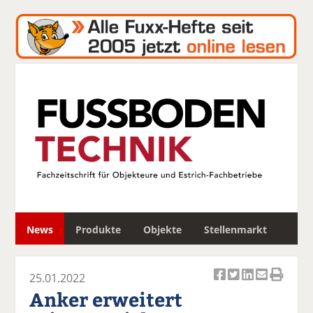
S
News
Produkte
Objekte
Stellenmarkt
u
c
h
25.01.2022
e
Ar
Ar
Ar
Ar
Ar
Anker erweitert
ti
ti
ti
ti
ti