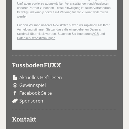
Umfragen sowie zu ausgewählten Veranstaltungen und Angeboten
unserer Partner zusenden. Diese Einwilligung ist selbstverständlich
freiwillig und kann jederzeit mit Wirkung für die Zukunft widerrufen
werden.
Für den Versand unserer Newsletter nutzen wir rapidmail. Mit Ihrer
Anmeldung stimmen Sie zu, dass die eingegebenen Daten an
rapidmail übermittelt werden. Beachten Sie bitte deren
AGB
und
Datenschutzbestimmungen
.
FussbodenFUXX
Aktuelles Heft lesen
Gewinnspiel
Facebook Seite
Sponsoren
Kontakt