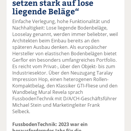
setzen stark auf lose
k
k
k
k
k
liegende Beläge“
el
el
el
el
el
a
t
a
p
D
Einfache Verlegung, hohe Funktionalität und
uf
wi
uf
er
ru
Nachhaltigkeit: Lose liegende Bodenbeläge,
F
tt
Li
E
ck
Looselay genannt, werden immer beliebter, weil
ac
er
n
m
e
Architekten beim Einbau bereits an den
e
n
k
ai
n
späteren Ausbau denken. Als europäischer
b
e
l
Hersteller von elastischen Bodenbelägen bietet
o
di
v
Gerflor ein besonders umfangreiches Portfolio.
o
n
er
Es reicht vom Privat-, über den Objekt- bis zum
k
te
se
Industriesektor. Über den Neuzugang Taralay
te
il
n
Impression Hop, einen heterogenen Rollen-
il
e
d
Kompaktbelag, den Klassiker GTI-Fliese und den
e
n
e
Wandbelag Mural Revela sprach
n
n
FussbodenTechnik mit D/A/CH-Geschäftsführer
Michael Stein und Marketingleiter Frank
Selbeck.
FussbodenTechnik: 2023 war ein
herausforderndes Jahr für die