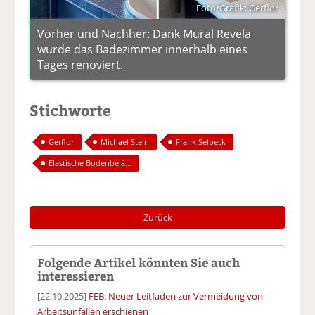
Foto/Grafik: Gerflor
Vorher und Nachher: Dank Mural Revela
wurde das Badezimmer innerhalb eines
Tages renoviert.
Stichworte
Gerflor
Michael Stein
Frank Selbeck
Elastische Bodenbelä...
Zurück
Folgende Artikel könnten Sie auch
interessieren
[22.10.2025]
FEB: Neuer Leitfaden zur Vermeidung von
Arbeitsunfällen erschienen