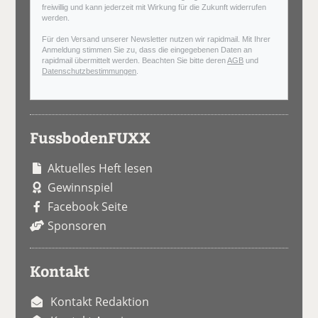
freiwillig und kann jederzeit mit Wirkung für die Zukunft widerrufen
werden.
Für den Versand unserer Newsletter nutzen wir rapidmail. Mit Ihrer
Anmeldung stimmen Sie zu, dass die eingegebenen Daten an
rapidmail übermittelt werden. Beachten Sie bitte deren
AGB
und
Datenschutzbestimmungen
.
FussbodenFUXX
Aktuelles Heft lesen
Gewinnspiel
Facebook Seite
Sponsoren
Kontakt
Kontakt Redaktion