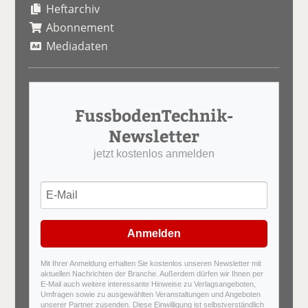
Heftarchiv
Abonnement
Mediadaten
FussbodenTechnik-
Newsletter
jetzt kostenlos anmelden
Anmelden
Mit Ihrer Anmeldung erhalten Sie kostenlos unseren Newsletter mit
aktuellen Nachrichten der Branche. Außerdem dürfen wir Ihnen per
E-Mail auch weitere interessante Hinweise zu Verlagsangeboten,
Umfragen sowie zu ausgewählten Veranstaltungen und Angeboten
unserer Partner zusenden. Diese Einwilligung ist selbstverständlich