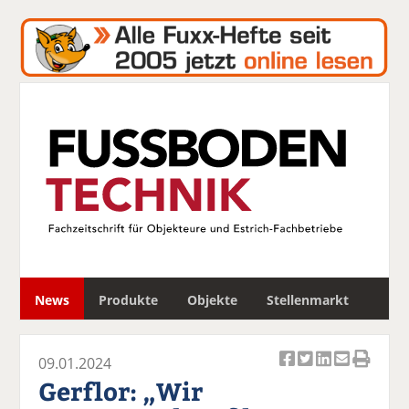
S
News
Produkte
Objekte
Stellenmarkt
u
c
h
09.01.2024
e
Ar
Ar
Ar
Ar
Ar
Gerflor: „Wir
ti
ti
ti
ti
ti