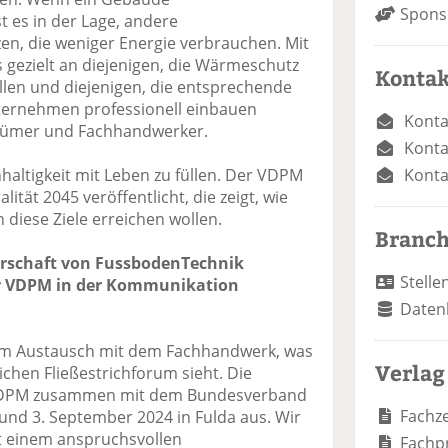
Spons
t es in der Lage, andere
en, die weniger Energie verbrauchen. Mit
 gezielt an diejenigen, die Wärmeschutz
Kontak
llen und diejenigen, die entsprechende
ternehmen professionell einbauen
Konta
tümer und Fachhandwerker.
Konta
haltigkeit mit Leben zu füllen. Der VDPM
Konta
tät 2045 veröffentlicht, die zeigt, wie
diese Ziele erreichen wollen.
Branc
erschaft von FussbodenTechnik
Stelle
der VDPM in der Kommunikation
Daten
em Austausch mit dem Fachhandwerk, was
Verlag
chen Fließestrichforum sieht. Die
r VDPM zusammen mit dem Bundesverband
Fachze
 und 3. September 2024 in Fulda aus. Wir
it einem anspruchsvollen
Fachp