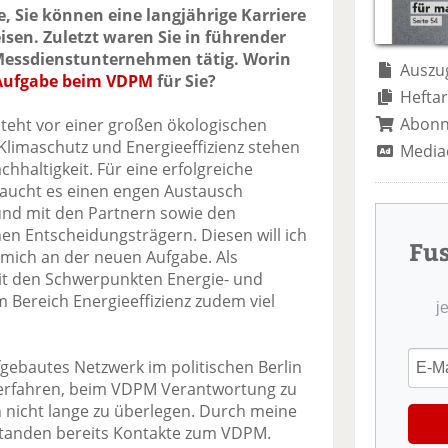
te
il
n
, Sie können eine langjährige Karriere
il
e
d
isen. Zuletzt waren Sie in führender
e
n
e
Messdienstunternehmen tätig. Worin
n
n
Auszug
Aufgabe beim VDPM
für Sie?
Heftar
Abon
steht vor einer großen ökologischen
limaschutz und Energieeffizienz stehen
Media
hhaltigkeit. Für eine erfolgreiche
aucht es einen engen Austausch
 und mit den Partnern sowie den
hen Entscheidungsträgern. Diesen will ich
Fu
 mich an der neuen Aufgabe. Als
it den Schwerpunkten Energie- und
m Bereich Energieeffizienz zudem viel
j
gebautes Netzwerk im politischen Berlin
 erfahren, beim VDPM Verantwortung zu
nicht lange zu überlegen. Durch meine
standen bereits Kontakte zum VDPM.