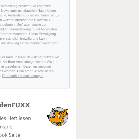
r Anmeldung erhalten Sie kostenlos
Newsletter mit aktuellen Nachrichten
nche. Außerdem dürfen wir Ihnen per E-
h weitere interessante Hinweise zu
angeboten, Umfragen sowie zu
hlten Veranstaltungen und Angeboten
Partner zusenden. Diese Einwilligung
stverständlich freiwillig und kann
t mit Wirkung für die Zukunft widerrufen
 Versand unserer Newsletter nutzen wir
l. Mit Ihrer Anmeldung stimmen Sie zu,
e eingegebenen Daten an rapidmail
elt werden. Beachten Sie bitte deren
d
Datenschutzbestimmungen
.
odenFUXX
les Heft lesen
nspiel
ook Seite