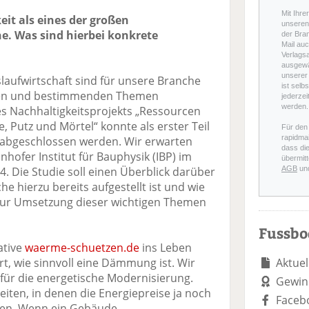
Mit Ihre
eit als eines der großen
unseren 
. Was sind hierbei konkrete
der Bra
Mail auc
Verlags
ausgewä
unserer 
laufwirtschaft sind für unsere Branche
ist selb
igen und bestimmenden Themen
jederzei
werden.
 Nachhaltigkeitsprojekts „Ressourcen
 Putz und Mörtel“ konnte als erster Teil
Für den
rapidmai
e abgeschlossen werden. Wir erwarten
dass di
nhofer Institut für Bauphysik (IBP) im
übermitt
4. Die Studie soll einen Überblick darüber
AGB
un
e hierzu bereits aufgestellt ist und wie
 zur Umsetzung dieser wichtigen Themen
Fussb
ative
waerme-schuetzen.de
ins Leben
rt, wie sinnvoll eine Dämmung ist. Wir
Aktuel
 für die energetische Modernisierung.
Gewin
Zeiten, in denen die Energiepreise ja noch
Faceb
den. Wenn ein Gebäude