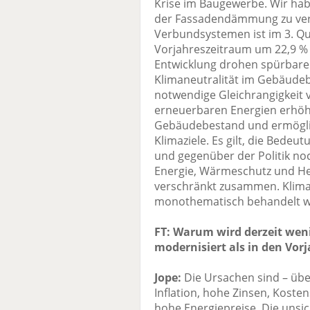
Krise im Baugewerbe. Wir hab
der Fassadendämmung zu ve
Verbundsystemen ist im 3. Qu
Vorjahreszeitraum um 22,9 % 
Entwicklung drohen spürbare
Klimaneutralität im Gebäudeb
notwendige Gleichrangigkeit
erneuerbaren Energien erhöht
Gebäudebestand und ermöglic
Klimaziele. Es gilt, die Bedeut
und gegenüber der Politik no
Energie, Wärmeschutz und Hei
verschränkt zusammen. Klima
monothematisch behandelt w
FT: Warum wird derzeit wen
modernisiert als in den Vor
Jope:
Die Ursachen sind – über 
Inflation, hohe Zinsen, Koste
hohe Energiepreise. Die unsi