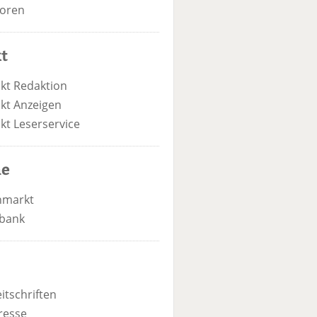
oren
t
kt Redaktion
kt Anzeigen
kt Leserservice
he
nmarkt
bank
itschriften
resse