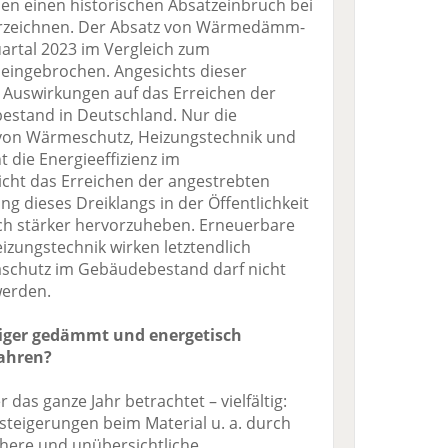
en einen historischen Absatzeinbruch bei
rzeichnen. Der Absatz von Wärmedämm-
artal 2023 im Vergleich zum
eingebrochen. Angesichts dieser
 Auswirkungen auf das Erreichen der
estand in Deutschland. Nur die
 von Wärmeschutz, Heizungstechnik und
 die Energieeffizienz im
ht das Erreichen der angestrebten
ung dieses Dreiklangs in der Öffentlichkeit
ch stärker hervorzuheben. Erneuerbare
zungstechnik wirken letztendlich
schutz im Gebäudebestand darf nicht
erden.
iger gedämmt und energetisch
jahren?
das ganze Jahr betrachtet – vielfältig:
nsteigerungen beim Material u. a. durch
chere und unübersichtliche