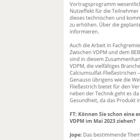
Vortragsprogramm wesentlich
Nutzeffekt für die Teilnehmer 
dieses technischen und komm
zu erhöhen. Über die geplante
informieren.
Auch die Arbeit in Fachgrem
Zwischen VDPM und dem BEB h
sind in diesem Zusammenhang
VDPM, die vielfältiges Branc
Calciumsulfat-Fließestrichen 
Genauso übrigens wie die We
Fließestrich bietet für den Ve
neben der Technik geht es da
Gesundheit, da das Produkt i
FT: Können Sie schon eine e
VDPM im Mai 2023 ziehen?
Jope:
Das bestimmende Thema s