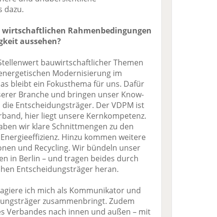
s dazu.
en wirtschaftlichen Rahmenbedingungen
igkeit aussehen?
ellenwert bauwirtschaftlicher Themen
r energetischen Modernisierung im
das bleibt ein Fokusthema für uns. Dafür
serer Branche und bringen unser Know-
 die Entscheidungsträger. Der VDPM ist
erband, hier liegt unsere Kernkompetenz.
aben wir klare Schnittmengen zu den
Energieeffizienz. Hinzu kommen weitere
onen und Recycling. Wir bündeln unser
n in Berlin – und tragen beides durch
schen Entscheidungsträger heran.
gagiere ich mich als Kommunikator und
idungsträger zusammenbringt. Zudem
des Verbandes nach innen und außen – mit