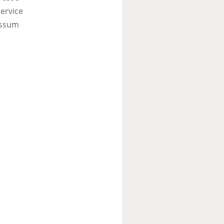
ervice
ssum