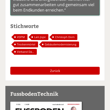
gut zusammenarbeiten und gemeinsam viel
beim Endkunden erreichen.“
Stichworte
VDPM
Lars Jope
Christoph Dorn
Trockenmörtel
Gebäudemodernisierung
Verband Dä...
Zurück
FussbodenTechnik