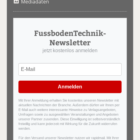
Mediadaten
FussbodenTechnik-
Newsletter
jetzt kostenlos anmelden
Anmelden
Mit Ihrer Anmeldung erhalten Sie kostenlos unseren Newsletter mit
aktuellen Nachrichten der Branche. Außerdem dürfen wir Ihnen per
E-Mail auch weitere interessante Hinweise zu Verlagsangeboten,
Umfragen sowie zu ausgewählten Veranstaltungen und Angeboten
unserer Partner zusenden. Diese Einwilligung ist selbstverständlich
freiwillig und kann jederzeit mit Wirkung für die Zukunft widerrufen
werden.
Für den Versand unserer Newsletter nutzen wir rapidmail. Mit Ihrer