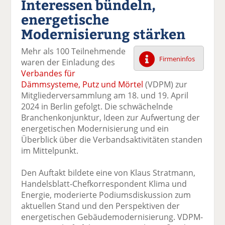
Interessen bündeln,
k
k
k
k
k
energetische
el
el
el
el
el
a
t
a
p
D
Modernisierung stärken
uf
wi
uf
er
ru
F
tt
Li
E
ck
Mehr als 100 Teilnehmende
ac
er
n
m
e
Firmeninfos
waren der Einladung des
e
n
k
ai
n
Verbandes für
b
e
l
Dämmsysteme, Putz und Mörtel
(VDPM) zur
o
di
v
Mitgliederversammlung am 18. und 19. April
o
n
er
2024 in Berlin gefolgt. Die schwächelnde
k
te
se
Branchenkonjunktur, Ideen zur Aufwertung der
te
il
n
energetischen Modernisierung und ein
il
e
d
Überblick über die Verbandsaktivitäten standen
e
n
e
im Mittelpunkt.
n
n
Den Auftakt bildete eine von Klaus Stratmann,
Handelsblatt-Chefkorrespondent Klima und
Energie, moderierte Podiumsdiskussion zum
aktuellen Stand und den Perspektiven der
energetischen Gebäudemodernisierung. VDPM-