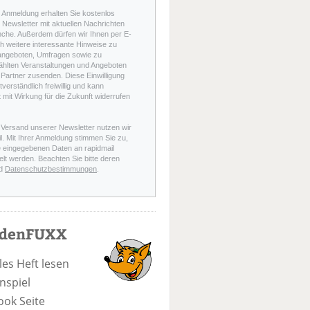
r Anmeldung erhalten Sie kostenlos
Newsletter mit aktuellen Nachrichten
nche. Außerdem dürfen wir Ihnen per E-
h weitere interessante Hinweise zu
angeboten, Umfragen sowie zu
hlten Veranstaltungen und Angeboten
Partner zusenden. Diese Einwilligung
stverständlich freiwillig und kann
t mit Wirkung für die Zukunft widerrufen
 Versand unserer Newsletter nutzen wir
l. Mit Ihrer Anmeldung stimmen Sie zu,
e eingegebenen Daten an rapidmail
elt werden. Beachten Sie bitte deren
d
Datenschutzbestimmungen
.
odenFUXX
les Heft lesen
nspiel
ook Seite