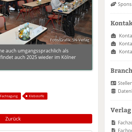
Spons
Kontak
Konta
Foto/Grafik: SN-Verlag
Konta
rne auch umgangssprachlich als
Konta
 findet auch 2025 wieder im Kölner
Branc
Stelle
Daten
Fachtagung
Klebstoffe
Verlag
Zurück
Fachze
Fachp