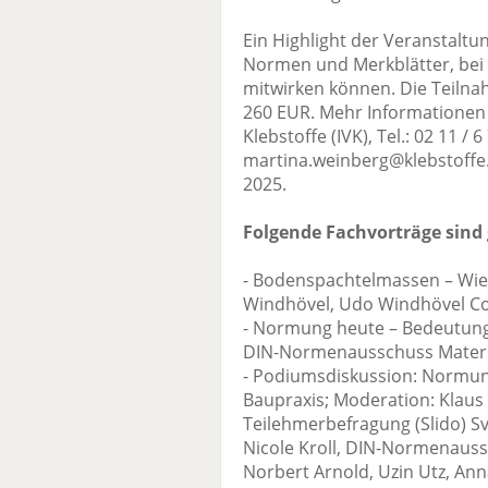
Ein Highlight der Veranstaltu
Normen und Merkblätter, bei 
mitwirken können. Die Teiln
260 EUR. Mehr Informationen
Klebstoffe (IVK), Tel.: 02 11 / 6
martina.weinberg@klebstoffe.
2025.
Folgende Fachvorträge sind 
- Bodenspachtelmassen – Wie 
Windhövel, Udo Windhövel Co
- Normung heute – Bedeutung 
DIN-Normenausschuss Materi
- Podiumsdiskussion: Normun
Baupraxis; Moderation: Klaus 
Teilehmerbefragung (Slido) Sv
Nicole Kroll, DIN-Normenauss
Norbert Arnold, Uzin Utz, An