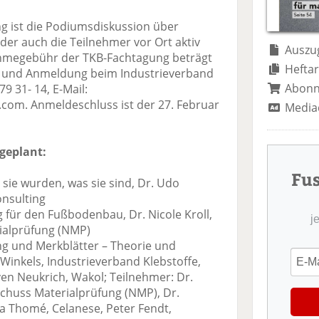
te
il
n
il
e
d
ng ist die Podiumsdiskussion über
e
n
e
der auch die Teilnehmer vor Ort aktiv
n
n
Auszug
ahmegebühr der TKB-Fachtagung beträgt
Heftar
 und Anmeldung beim Industrieverband
Abon
 79 31- 14, E-Mail:
com. Anmeldeschluss ist der 27. Februar
Media
geplant:
Fu
sie wurden, was sie sind, Dr. Udo
nsulting
für den Fußbodenbau, Dr. Nicole Kroll,
j
alprüfung (NMP)
g und Merkblätter – Theorie und
Winkels, Industrieverband Klebstoffe,
en Neukrich, Wakol; Teilnehmer: Dr.
chuss Materialprüfung (NMP), Dr.
na Thomé, Celanese, Peter Fendt,