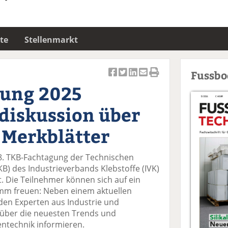
te
Stellenmarkt
Fussb
Ar
Ar
Ar
Ar
Ar
ung 2025
ti
ti
ti
ti
ti
k
k
k
k
k
diskussion über
el
el
el
el
el
a
t
a
p
D
Merkblätter
uf
wi
uf
er
ru
F
tt
Li
E
ck
38. TKB-Fachtagung der Technischen
ac
er
n
m
e
B) des Industrieverbands Klebstoffe (IVK)
e
n
k
ai
n
. Die Teilnehmer können sich auf ein
b
e
l
mm freuen: Neben einem aktuellen
o
di
v
rden Experten aus Industrie und
o
n
er
 über die neuesten Trends und
k
te
se
ntechnik informieren.