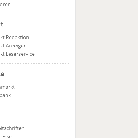
oren
t
kt Redaktion
kt Anzeigen
kt Leserservice
he
nmarkt
bank
itschriften
resse