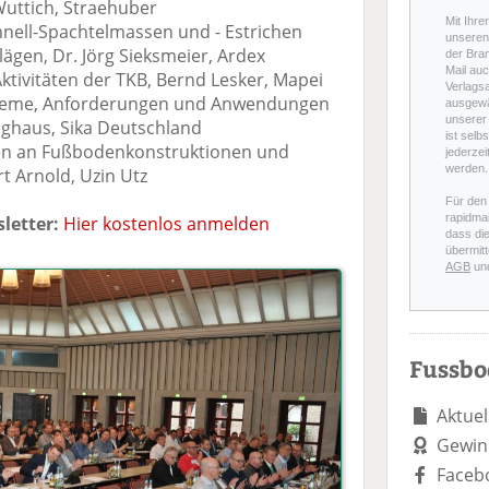
uttich, Straehuber
Mit Ihre
hnell-Spachtelmassen und - Estrichen
unseren 
gen, Dr. Jörg Sieksmeier, Ardex
der Bra
Mail auc
Aktivitäten der TKB, Bernd Lesker, Mapei
Verlags
ysteme, Anforderungen und Anwendungen
ausgewä
unserer 
inghaus, Sika Deutschland
ist selb
en an Fußbodenkonstruktionen und
jederzei
werden.
t Arnold, Uzin Utz
Für den
rapidmai
letter:
Hier kostenlos anmelden
dass di
übermitt
AGB
un
Fussb
Aktuel
Gewin
Faceb