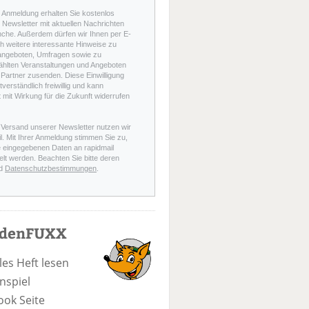
r Anmeldung erhalten Sie kostenlos
Newsletter mit aktuellen Nachrichten
nche. Außerdem dürfen wir Ihnen per E-
h weitere interessante Hinweise zu
angeboten, Umfragen sowie zu
hlten Veranstaltungen und Angeboten
Partner zusenden. Diese Einwilligung
stverständlich freiwillig und kann
t mit Wirkung für die Zukunft widerrufen
 Versand unserer Newsletter nutzen wir
l. Mit Ihrer Anmeldung stimmen Sie zu,
e eingegebenen Daten an rapidmail
elt werden. Beachten Sie bitte deren
d
Datenschutzbestimmungen
.
odenFUXX
les Heft lesen
nspiel
ook Seite