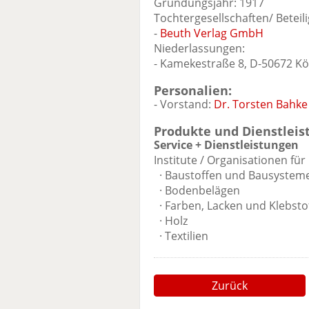
Gründungsjahr: 1917
Tochtergesellschaften/ Beteil
-
Beuth Verlag GmbH
Niederlassungen:
- Kamekestraße 8, D-50672 Kö
Personalien:
- Vorstand:
Dr. Torsten Bahke
Produkte und Dienstleis
Service + Dienstleistungen
Institute / Organisationen fü
· Baustoffen und Bausystem
· Bodenbelägen
· Farben, Lacken und Klebsto
· Holz
· Textilien
Zurück