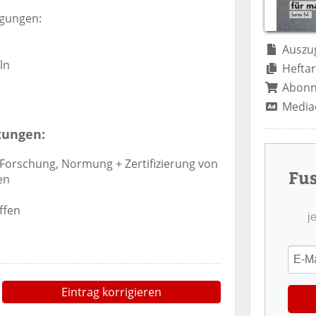
igungen:
Auszug
ln
Heftar
Abon
Media
tungen:
r Forschung, Normung + Zertifizierung von
Fu
en
ffen
j
Eintrag korrigieren