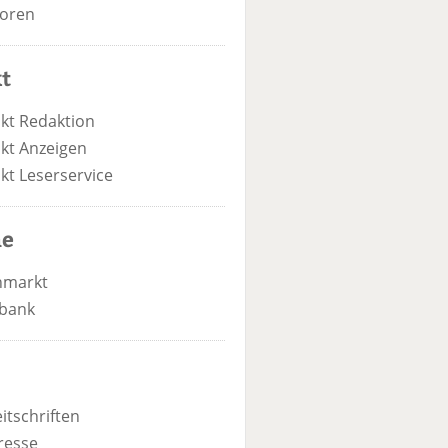
oren
t
kt Redaktion
kt Anzeigen
kt Leserservice
he
nmarkt
bank
itschriften
resse