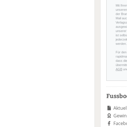
Mit Ihre
unseren 
der Bra
Mail auc
Verlags
ausgewä
unserer 
ist selb
jederzei
werden.
Für den
rapidmai
dass di
übermitt
AGB
un
Fussb
Aktuel
Gewin
Faceb