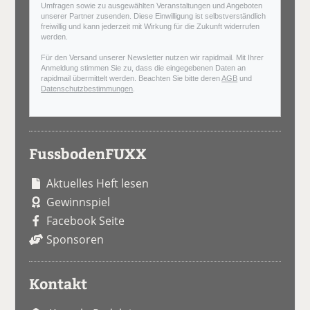
Umfragen sowie zu ausgewählten Veranstaltungen und Angeboten
unserer Partner zusenden. Diese Einwilligung ist selbstverständlich
freiwillig und kann jederzeit mit Wirkung für die Zukunft widerrufen
werden.
Für den Versand unserer Newsletter nutzen wir rapidmail. Mit Ihrer
Anmeldung stimmen Sie zu, dass die eingegebenen Daten an
rapidmail übermittelt werden. Beachten Sie bitte deren
AGB
und
Datenschutzbestimmungen
.
FussbodenFUXX
Aktuelles Heft lesen
Gewinnspiel
Facebook Seite
Sponsoren
Kontakt