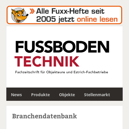
S
News
Produkte
Objekte
Stellenmarkt
u
c
h
Branchendatenbank
e