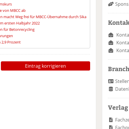
Spons
umskurs
me von MBCC ab
n macht Weg frei für MBCC-Übernahme durch Sika
Kontak
im ersten Halbjahr 2022
en für Betonrecycling
Konta
ährungen
 2,9 Prozent
Konta
Konta
Eintrag korrigieren
Branc
Stelle
Daten
Verlag
Fachze
Fachp