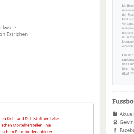
Mit Ihre
unseren 
der Bra
Mail auc
Verlags
ckware
ausgewä
n Estrichen
unserer 
ist selb
jederzei
werden.
Für den
rapidmai
dass di
übermitt
AGB
un
n
Fussb
Aktuel
en Kleb- und Dichtstoffhersteller
Gewin
schen Mörtelhersteller Finja
Faceb
finnischem Betonbodenanbieter