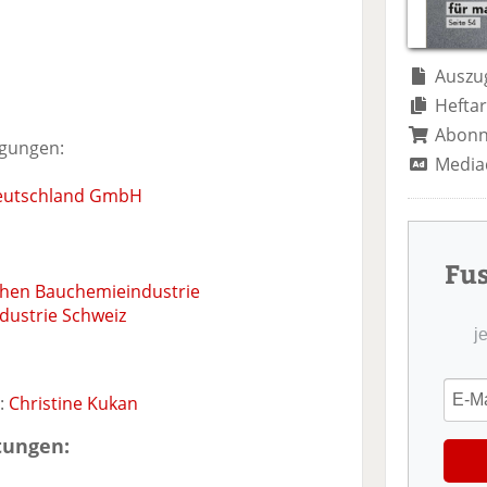
Auszug
Heftar
Abon
igungen:
Media
Deutschland GmbH
Fu
chen Bauchemieindustrie
dustrie Schweiz
j
t:
Christine Kukan
tungen: