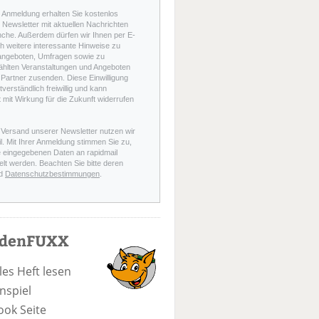
r Anmeldung erhalten Sie kostenlos
Newsletter mit aktuellen Nachrichten
nche. Außerdem dürfen wir Ihnen per E-
h weitere interessante Hinweise zu
angeboten, Umfragen sowie zu
hlten Veranstaltungen und Angeboten
Partner zusenden. Diese Einwilligung
stverständlich freiwillig und kann
t mit Wirkung für die Zukunft widerrufen
 Versand unserer Newsletter nutzen wir
l. Mit Ihrer Anmeldung stimmen Sie zu,
e eingegebenen Daten an rapidmail
elt werden. Beachten Sie bitte deren
d
Datenschutzbestimmungen
.
odenFUXX
les Heft lesen
nspiel
ook Seite