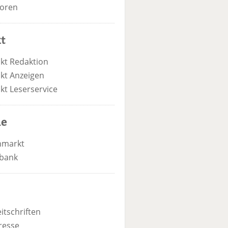
oren
t
kt Redaktion
kt Anzeigen
kt Leserservice
he
nmarkt
bank
itschriften
resse