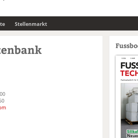
te
Stellenmarkt
Fussb
tenbank
-00
50
com