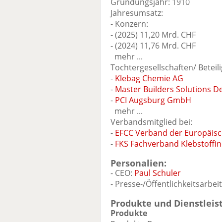
Gründungsjahr: 1910
Jahresumsatz:
- Konzern:
- (2025) 11,20 Mrd. CHF
- (2024) 11,76 Mrd. CHF
mehr ...
Tochtergesellschaften/ Beteil
-
Klebag Chemie AG
-
Master Builders Solutions 
-
PCI Augsburg GmbH
mehr ...
Verbandsmitglied bei:
-
EFCC Verband der Europäis
-
FKS Fachverband Klebstoffin
Personalien:
- CEO:
Paul Schuler
- Presse-/Öffentlichkeitsarbei
Produkte und Dienstleis
Produkte