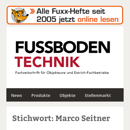
S
News
Produkte
Objekte
Stellenmarkt
u
c
h
Stichwort: Marco Seitner
e