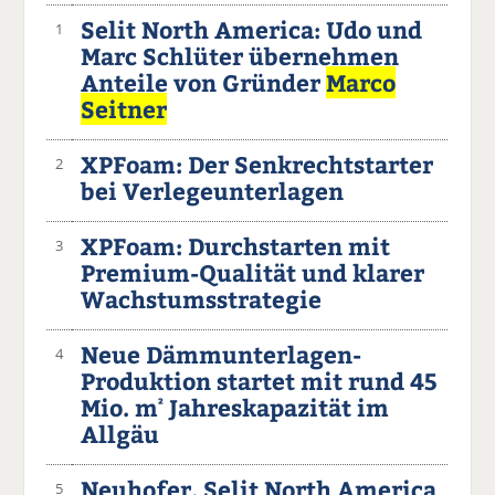
Selit North America: Udo und
1
Marc Schlüter übernehmen
Anteile von Gründer
Marco
Seitner
XPFoam: Der Senkrechtstarter
2
bei Verlegeunterlagen
XPFoam: Durchstarten mit
3
Premium-Qualität und klarer
Wachstumsstrategie
Neue Dämmunterlagen-
4
Produktion startet mit rund 45
Mio. m
Jahreskapazität im
²
Allgäu
Neuhofer, Selit North America
5