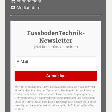
Abonnement
Mediadaten
FussbodenTechnik-
Newsletter
jetzt kostenlos anmelden
Anmelden
Mit Ihrer Anmeldung erhalten Sie kostenlos unseren Newsletter mit
aktuellen Nachrichten der Branche. Außerdem dürfen wir Ihnen per
E-Mail auch weitere interessante Hinweise zu Verlagsangeboten,
Umfragen sowie zu ausgewählten Veranstaltungen und Angeboten
unserer Partner zusenden. Diese Einwilligung ist selbstverständlich
freiwillig und kann jederzeit mit Wirkung für die Zukunft widerrufen
werden.