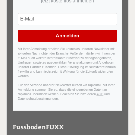
jetzt kostenlos anmelden
Anmelden
Mit Ihrer Anmeldung erhalten Sie kostenlos unseren Newsletter mit
aktuellen Nachrichten der Branche. Außerdem dürfen wir Ihnen per
E-Mail auch weitere interessante Hinweise zu Verlagsangeboten,
Umfragen sowie zu ausgewählten Veranstaltungen und Angeboten
unserer Partner zusenden. Diese Einwilligung ist selbstverständlich
freiwillig und kann jederzeit mit Wirkung für die Zukunft widerrufen
werden.
Für den Versand unserer Newsletter nutzen wir rapidmail. Mit Ihrer
Anmeldung stimmen Sie zu, dass die eingegebenen Daten an
rapidmail übermittelt werden. Beachten Sie bitte deren
AGB
und
Datenschutzbestimmungen
.
FussbodenFUXX