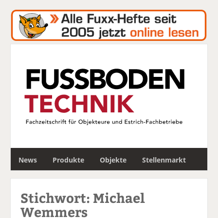
S
News
Produkte
Objekte
Stellenmarkt
u
c
h
Stichwort: Michael
e
Wemmers