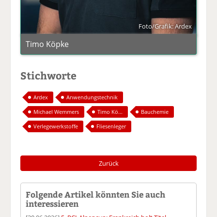
Foto/Grafik: Ardex
Timo Köpke
Stichworte
Ardex
Anwendungstechnik
Michael Wemmers
Timo Kö...
Bauchemie
Verlegewerkstoffe
Fliesenleger
Zurück
Folgende Artikel könnten Sie auch
interessieren