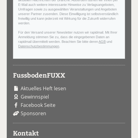
aktuellen Nachrichten der Branche. Außerdem dürfen wir Ihnen per
E-Mail auch weitere interessante Hinweise zu Verlagsangeboten,
Umfragen sowie zu ausgewählten Veranstaltungen und Angeboten
unserer Partner zusenden. Diese Einwilligung ist selbstverständlich
freiwillig und kann jederzeit mit Wirkung für die Zukunft widerrufen
werden.
Für den Versand unserer Newsletter nutzen wir rapidmail. Mit Ihrer
Anmeldung stimmen Sie zu, dass die eingegebenen Daten an
rapidmail übermittelt werden. Beachten Sie bitte deren
AGB
und
Datenschutzbestimmungen
.
FussbodenFUXX
Aktuelles Heft lesen
Gewinnspiel
Facebook Seite
Sponsoren
Kontakt