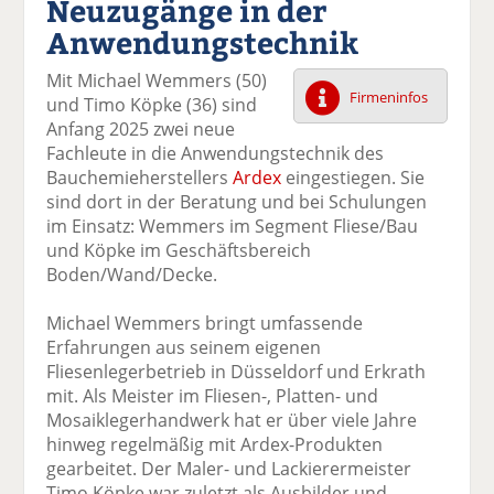
Neuzugänge in der
k
k
k
k
k
Anwendungstechnik
el
el
el
el
el
a
t
a
p
D
Mit Michael Wemmers (50)
uf
wi
uf
er
ru
Firmeninfos
und Timo Köpke (36) sind
F
tt
Li
E
ck
Anfang 2025 zwei neue
ac
er
n
m
e
Fachleute in die Anwendungstechnik des
e
n
k
ai
n
Bauchemieherstellers
Ardex
eingestiegen. Sie
b
e
l
sind dort in der Beratung und bei Schulungen
o
di
v
im Einsatz: Wemmers im Segment Fliese/Bau
o
n
er
und Köpke im Geschäftsbereich
k
te
se
Boden/Wand/Decke.
te
il
n
il
e
d
Michael Wemmers bringt umfassende
e
n
e
Erfahrungen aus seinem eigenen
n
n
Fliesenlegerbetrieb in Düsseldorf und Erkrath
mit. Als Meister im Fliesen-, Platten- und
Mosaiklegerhandwerk hat er über viele Jahre
hinweg regelmäßig mit Ardex-Produkten
gearbeitet. Der Maler- und Lackierermeister
Timo Köpke war zuletzt als Ausbilder und