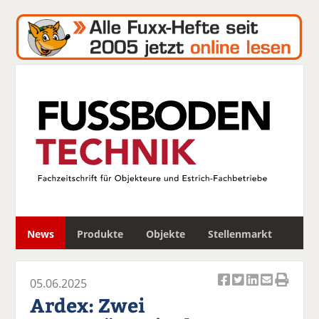
S
News
Produkte
Objekte
Stellenmarkt
u
c
h
05.06.2025
e
Ar
Ar
Ar
Ar
Ar
Ardex: Zwei
ti
ti
ti
ti
ti