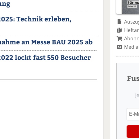
ung
025: Technik erleben,
Auszug
Heftar
Abon
lnahme an Messe BAU 2025 ab
Media
022 lockt fast 550 Besucher
Fu
j