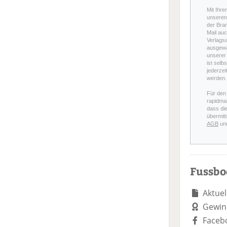
Mit Ihre
unseren 
der Bra
Mail auc
Verlags
ausgewä
unserer 
ist selb
jederzei
werden.
Für den
rapidmai
dass di
übermitt
AGB
un
Fussb
Aktuel
Gewin
Faceb