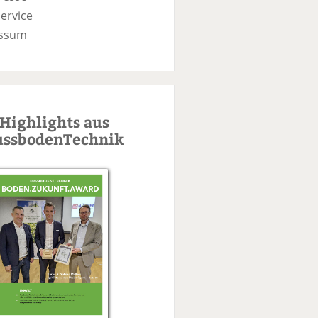
ervice
ssum
Highlights aus
ussbodenTechnik