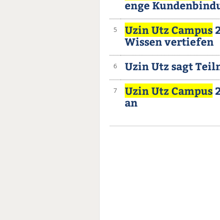
enge Kundenbind
Uzin Utz Campus
2
5
Wissen vertiefen
Uzin Utz sagt Tei
6
Uzin Utz Campus
2
7
an