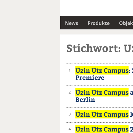
News
Produkte
Objek
Stichwort: 
Uzin Utz Campus
:
1
Premiere
Uzin Utz Campus
a
2
Berlin
Uzin Utz Campus
k
3
Uzin Utz Campus
2
4