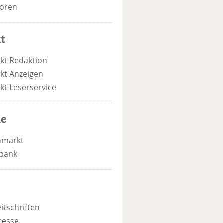
oren
t
kt Redaktion
kt Anzeigen
kt Leserservice
he
nmarkt
bank
itschriften
resse