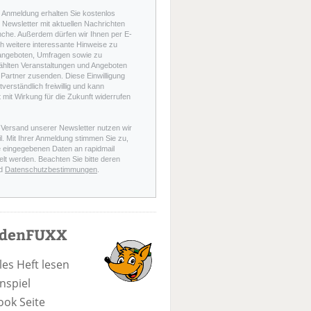
r Anmeldung erhalten Sie kostenlos
Newsletter mit aktuellen Nachrichten
nche. Außerdem dürfen wir Ihnen per E-
h weitere interessante Hinweise zu
angeboten, Umfragen sowie zu
hlten Veranstaltungen und Angeboten
Partner zusenden. Diese Einwilligung
stverständlich freiwillig und kann
t mit Wirkung für die Zukunft widerrufen
 Versand unserer Newsletter nutzen wir
l. Mit Ihrer Anmeldung stimmen Sie zu,
e eingegebenen Daten an rapidmail
elt werden. Beachten Sie bitte deren
d
Datenschutzbestimmungen
.
odenFUXX
les Heft lesen
nspiel
ook Seite