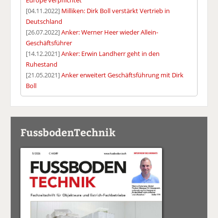
[04.11.2022]
Milliken: Dirk Boll verstärkt Vertrieb in
Deutschland
[26.07.2022]
Anker: Werner Heer wieder Allein-
Geschäftsführer
[14.12.2021]
Anker: Erwin Landherr geht in den
Ruhestand
[21.05.2021]
Anker erweitert Geschäftsführung mit Dirk
Boll
FussbodenTechnik