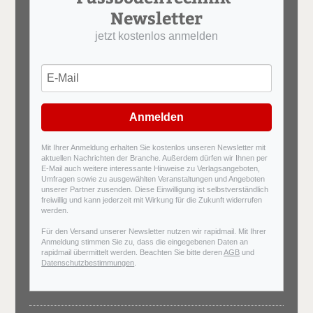
Newsletter
jetzt kostenlos anmelden
Anmelden
Mit Ihrer Anmeldung erhalten Sie kostenlos unseren Newsletter mit
aktuellen Nachrichten der Branche. Außerdem dürfen wir Ihnen per
E-Mail auch weitere interessante Hinweise zu Verlagsangeboten,
Umfragen sowie zu ausgewählten Veranstaltungen und Angeboten
unserer Partner zusenden. Diese Einwilligung ist selbstverständlich
freiwillig und kann jederzeit mit Wirkung für die Zukunft widerrufen
werden.
Für den Versand unserer Newsletter nutzen wir rapidmail. Mit Ihrer
Anmeldung stimmen Sie zu, dass die eingegebenen Daten an
rapidmail übermittelt werden. Beachten Sie bitte deren
AGB
und
Datenschutzbestimmungen
.