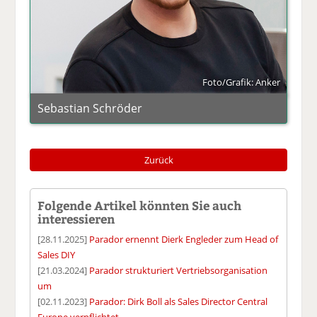
Foto/Grafik: Anker
Sebastian Schröder
Zurück
Folgende Artikel könnten Sie auch
interessieren
[28.11.2025]
Parador ernennt Dierk Engleder zum Head of
Sales DIY
[21.03.2024]
Parador strukturiert Vertriebsorganisation
um
[02.11.2023]
Parador: Dirk Boll als Sales Director Central
Europe verpflichtet