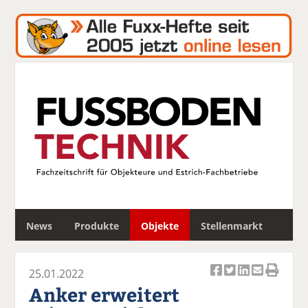
S
News
Produkte
Objekte
Stellenmarkt
u
c
h
25.01.2022
e
Ar
Ar
Ar
Ar
Ar
Anker erweitert
ti
ti
ti
ti
ti