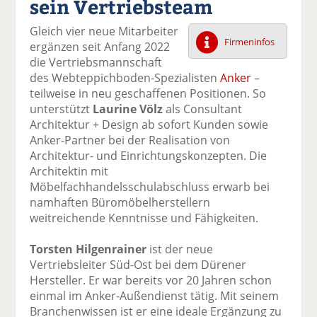
sein Vertriebsteam
k
k
k
k
k
el
el
el
el
el
Gleich vier neue Mitarbeiter
a
t
a
p
D
Firmeninfos
ergänzen seit Anfang 2022
uf
wi
uf
er
ru
die Vertriebsmannschaft
F
tt
Li
E
ck
des Webteppichboden-Spezialisten
Anker
–
ac
er
n
m
e
teilweise in neu geschaffenen Positionen. So
e
n
k
ai
n
unterstützt
Laurine Völz
als Consultant
b
e
l
Architektur + Design ab sofort Kunden sowie
o
di
v
Anker-Partner bei der Realisation von
o
n
er
Architektur- und Einrichtungskonzepten. Die
k
te
se
Architektin mit
te
il
n
Möbelfachhandelsschulabschluss erwarb bei
il
e
d
namhaften Büromöbelherstellern
e
n
e
weitreichende Kenntnisse und Fähigkeiten.
n
n
Torsten Hilgenrainer
ist der neue
Vertriebsleiter Süd-Ost bei dem Dürener
Hersteller. Er war bereits vor 20 Jahren schon
einmal im Anker-Außendienst tätig. Mit seinem
Branchenwissen ist er eine ideale Ergänzung zu