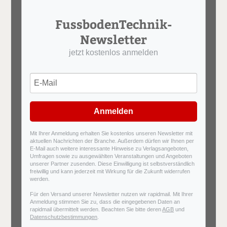
FussbodenTechnik-
Newsletter
jetzt kostenlos anmelden
Anmelden
Mit Ihrer Anmeldung erhalten Sie kostenlos unseren Newsletter mit
aktuellen Nachrichten der Branche. Außerdem dürfen wir Ihnen per
E-Mail auch weitere interessante Hinweise zu Verlagsangeboten,
Umfragen sowie zu ausgewählten Veranstaltungen und Angeboten
unserer Partner zusenden. Diese Einwilligung ist selbstverständlich
freiwillig und kann jederzeit mit Wirkung für die Zukunft widerrufen
werden.
Für den Versand unserer Newsletter nutzen wir rapidmail. Mit Ihrer
Anmeldung stimmen Sie zu, dass die eingegebenen Daten an
rapidmail übermittelt werden. Beachten Sie bitte deren
AGB
und
Datenschutzbestimmungen
.