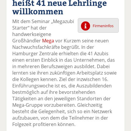
heißt 41 neue Lehrlinge
k
k
k
k
k
willkommen
el
el
el
el
el
a
t
a
p
D
Mit dem Seminar „Megazubi
uf
wi
uf
er
ru
Firmeninfos
Starter“ hat der
F
tt
Li
E
ck
handwerkseigene
ac
er
n
m
e
Großhändler
Mega
vor Kurzem seine neuen
e
n
k
ai
n
Nachwuchsfachkräfte begrüßt. In der
b
e
l
Hamburger Zentrale erhielten die 41 Azubis
o
di
v
einen ersten Einblick in das Unternehmen, das
o
n
er
in mehreren Berufszweigen ausbildet. Dabei
k
te
se
lernten sie ihren zukünftigen Arbeitsplatz sowie
te
il
n
die Kollegen kennen. Ziel der inzwischen 16.
il
e
d
Einführungswoche ist es, die Auszubildenden
e
n
e
bestmöglich auf ihre bevorstehenden
n
n
Tätigkeiten an den jeweiligen Standorten der
Mega-Gruppe vorzubereiten. Gleichzeitig
besteht die Gelegenheit, sich so ein Netzwerk
aufzubauen, von dem die Teilnehmer in der
Folgezeit profitieren können.