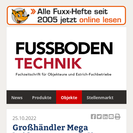
S
News
Produkte
Objekte
Stellenmarkt
u
c
h
25.10.2022
e
Ar
Ar
Ar
Ar
Ar
Großhändler Mega
ti
ti
ti
ti
ti