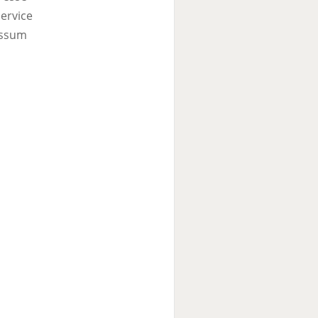
ervice
ssum