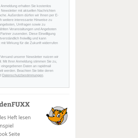
r Anmeldung erhalten Sie kostenlos
Newsletter mit aktuellen Nachrichten
nche. Außerdem dürfen wir Ihnen per E-
h weitere interessante Hinweise zu
angeboten, Umfragen sowie zu
hlten Veranstaltungen und Angeboten
Partner zusenden. Diese Einwilligung
stverständlich freiwillig und kann
t mit Wirkung für die Zukunft widerrufen
 Versand unserer Newsletter nutzen wir
l. Mit Ihrer Anmeldung stimmen Sie zu,
e eingegebenen Daten an rapidmail
elt werden. Beachten Sie bitte deren
d
Datenschutzbestimmungen
.
odenFUXX
les Heft lesen
nspiel
ook Seite