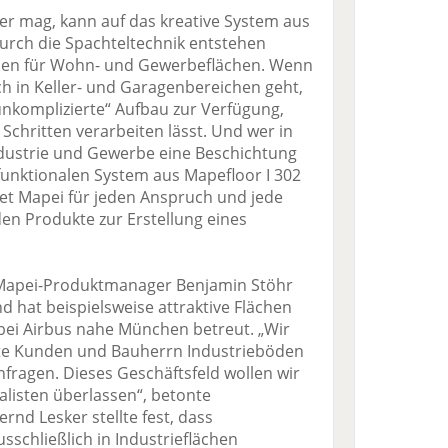
r mag, kann auf das kreative System aus
Durch die Spachteltechnik entstehen
öden für Wohn- und Gewerbeflächen. Wenn
ch in Keller- und Garagenbereichen geht,
unkomplizierte“ Aufbau zur Verfügung,
 Schritten verarbeiten lässt. Und wer in
ndustrie und Gewerbe eine Beschichtung
funktionalen System aus Mapefloor I 302
etet Mapei für jeden Anspruch und jede
n Produkte zur Erstellung eines
er Mapei-Produktmanager Benjamin Stöhr
 hat beispielsweise attraktive Flächen
 bei Airbus nahe München betreut. „Wir
vate Kunden und Bauherrn Industrieböden
hfragen. Dieses Geschäftsfeld wollen wir
ialisten überlassen“, betonte
ernd Lesker stellte fest, dass
schließlich in Industrieflächen