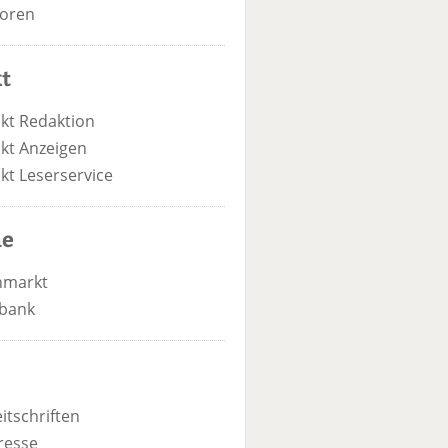
oren
t
kt Redaktion
kt Anzeigen
kt Leserservice
he
nmarkt
bank
itschriften
resse