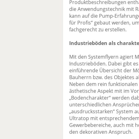
Produktbeschreibungen enthal
die Anwendungstechnik mit Ra
kann auf die Pump-Erfahrung
für Profis“ gebaut werden, um
fachgerecht zu erstellen.
Industrieböden als charakt
Mit den Systemflyern agiert 
Industrieböden. Dabei gibt e
einführende Übersicht der Mö
Bauherrn bzw. des Objektes a
Neben dem rein funktionalen 
ästhetische Aspekt mit im V
„Bodencharakter“ werden dab
unterschiedlichen Ansprüchen
„ausdrucksstarken“ System a
Ultratop mit entsprechendem
Gewerbebereiche, auch mit h
den dekorativen Anspruch.