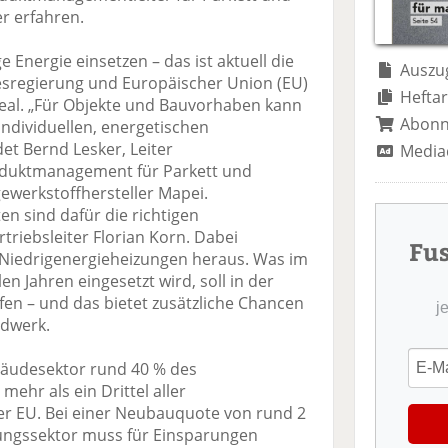
te
il
n
r erfahren.
il
e
d
e
n
e
 Energie einsetzen – das ist aktuell die
n
n
Auszug
regierung und Europäischer Union (EU)
Heftar
Deal. „Für Objekte und Bauvorhaben kann
Abon
individuellen, energetischen
et Bernd Lesker, Leiter
Media
duktmanagement für Parkett und
werkstoffhersteller Mapei.
en sind dafür die richtigen
triebsleiter Florian Korn. Dabei
Fu
 zu Niedrigenergieheizungen heraus. Was im
n Jahren eingesetzt wird, soll in der
fen – und das bietet zusätzliche Chancen
j
dwerk.
äudesektor rund 40 % des
ehr als ein Drittel aller
er EU. Bei einer Neubauquote von rund 2
erungssektor muss für Einsparungen