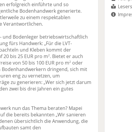
ren erfolgreich einführte und so
Lesers
igentliche Bodenhandwerk generierte.
Impre
tlerweile zu einem respektablen
ie Verantwortlichen.
t- und Bodenleger betriebswirtschaftlich
ung fürs Handwerk: „Für die LVT-
Spachteln und Kleben kommt der
f 20 bis 25 EUR pro m
. Bietet er auch
2
Preise von 50 bis 100 EUR pro m
oder
2
n Bodenhandwerkern dringend, sich mit
euren eng zu vernetzen, um
räge zu generieren: „Wer sich jetzt darum
n zwei bis drei Jahren ein gutes
werk nun das Thema beraten? Mapei
auf die bereits bekannten „Wir sanieren
 denen übersichtlich die Anwendung, die
aufbauten samt den