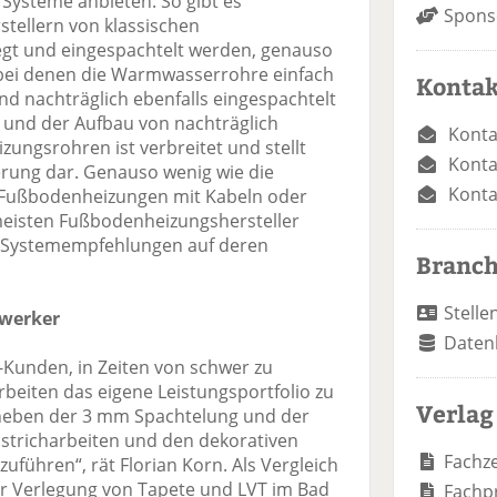
Systeme anbieten: So gibt es
Spons
tellern von klassischen
gt und eingespachtelt werden, genauso
 bei denen die Warmwasserrohre einfach
Kontak
und nachträglich ebenfalls eingespachtelt
und der Aufbau von nachträglich
Konta
ungsrohren ist verbreitet und stellt
Konta
rung dar. Genauso wenig wie die
Konta
 Fußbodenheizungen mit Kabeln oder
meisten Fußbodenheizungshersteller
e Systemempfehlungen auf deren
Branc
Stelle
dwerker
Daten
Kunden, in Zeiten von schwer zu
beiten das eigene Leistungsportfolio zu
Verlag
, neben der 3 mm Spachtelung und der
Estricharbeiten und den dekorativen
Fachze
uführen“, rät Florian Korn. Als Vergleich
er Verlegung von Tapete und LVT im Bad
Fachp