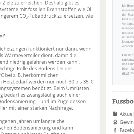
 Ziele zu erreichen. Deshalb gibt es
Mit Ihre
systeme mit fossilen Brennstoffen wie Öl
unseren 
ringerem CO
-Fußabdruck zu ersetzen, wie
der Bra
2
Mail auc
Verlags
ausgewä
unserer 
en?
ist selb
jederzei
werden.
gieheizungen funktioniert nur dann, wenn
ls Wärmeverteiler dient, damit die
Für den
rapidmai
end niedrig gefahren werden kann“,
dass di
ichtige Rolle des Bodens bei der
übermitt
AGB
un
°C bei z. B. herkömmlichen
 Heizbedarf werden nur noch 30 bis 35°C
ngssystemen benötigt. Beim Umrüsten
g bedarf es zwangsläufig auch einer
Fussb
 Bodensanierung – und im Zuge dessen
ler mit einer starken Nachfrage.
Aktuel
ngenen Jahren umfangreiche
Gewin
ischen Bodensanierung und kann
Faceb