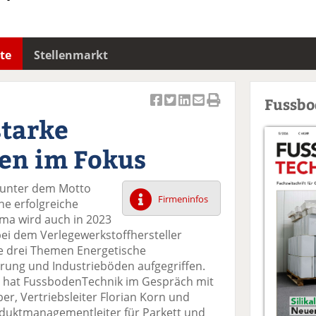
te
Stellenmarkt
Fussb
Ar
Ar
Ar
Ar
Ar
starke
ti
ti
ti
ti
ti
k
k
k
k
k
en im Fokus
el
el
el
el
el
a
t
a
p
D
– unter dem Motto
uf
wi
uf
er
ru
Firmeninfos
ne erfolgreiche
F
tt
Li
E
ck
ma wird auch in 2023
ac
er
n
m
e
 bei dem Verlegewerkstoffhersteller
e
n
k
ai
n
e drei Themen Energetische
b
e
l
rung und Industrieböden aufgegriffen.
o
di
v
t, hat FussbodenTechnik im Gespräch mit
o
n
er
r, Vertriebsleiter Florian Korn und
k
te
se
uktmanagementleiter für Parkett und