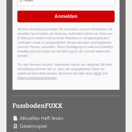
Anmelden
Mit Ihrer Anmeldung erhalten Sie kostenlos unseren Newsletter mit
aktuellen Nachrichten der Branche. Außerdem dürfen wir Ihnen per
E-Mail auch weitere interessante Hinweise zu Verlagsangeboten,
Umfragen sowie zu ausgewählten Veranstaltungen und Angeboten
unserer Partner zusenden. Diese Einwilligung ist selbstverständlich
freiwillig und kann jederzeit mit Wirkung für die Zukunft widerrufen
werden.
Für den Versand unserer Newsletter nutzen wir rapidmail. Mit Ihrer
Anmeldung stimmen Sie zu, dass die eingegebenen Daten an
rapidmail übermittelt werden. Beachten Sie bitte deren
AGB
und
Datenschutzbestimmungen
.
FussbodenFUXX
Aktuelles Heft lesen
Gewinnspiel