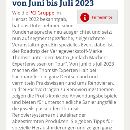
von Juni bis Juli 2023
k
k
k
k
k
el
el
el
el
el
Wie die
PCI Gruppe
im
a
t
a
p
D
Firmeninfos
Herbst 2022 bekanntgab,
uf
wi
uf
er
ru
hat das Unternehmen seine
F
tt
Li
E
ck
Kundenansprache neu ausgerichtet und setzt
ac
er
n
m
e
nun auf segmentspezifische, zielgerichtete
e
n
k
ai
n
Veranstaltungen. Ein spezielles Event dabei ist
b
e
l
der Roadtrip der Verlegewerkstoff-Marke
o
di
v
Thomsit unter dem Motto „Einfach Machen!
o
n
er
Expertenwissen on Tour“. Von Juni bis Juli 2023
k
te
se
machen die Thomsit-Experten Halt bei
te
il
n
Fachhändlern in ganz Deutschland und
il
e
d
vermitteln Praxiswissen rund ums Renovieren.
e
n
e
In drei Fachvorträgen zu Renovierungsthemen
n
n
zeigen die Profis konkrete Anwendungsbeispiele
und bieten für unterschiedliche Sanierungsfälle
die jeweils passenden Thomsit-
Renoviersysteme mit aufeinander
abgestimmten Produkten. Sie geben Tipps für
spezielle Herausforderungen und zeigen ganz