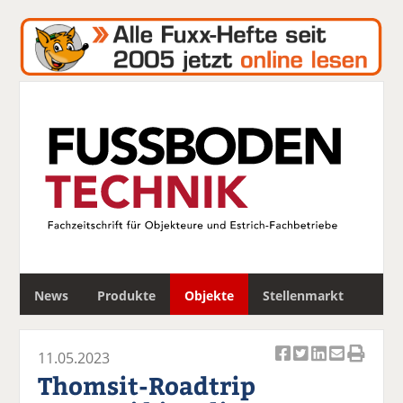
S
News
Produkte
Objekte
Stellenmarkt
u
c
h
11.05.2023
e
Ar
Ar
Ar
Ar
Ar
Thomsit-Roadtrip
ti
ti
ti
ti
ti