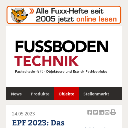
S
News
Produkte
Objekte
Stellenmarkt
u
c
h
24.05.2023
e
Ar
Ar
Ar
Ar
Ar
EPF 2023: Das
ti
ti
ti
ti
ti