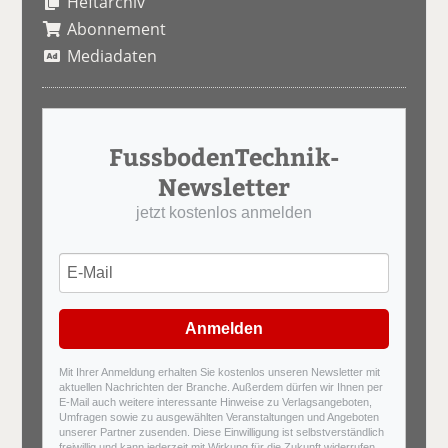
Heftarchiv
Abonnement
Mediadaten
FussbodenTechnik-
Newsletter
jetzt kostenlos anmelden
Anmelden
Mit Ihrer Anmeldung erhalten Sie kostenlos unseren Newsletter mit
aktuellen Nachrichten der Branche. Außerdem dürfen wir Ihnen per
E-Mail auch weitere interessante Hinweise zu Verlagsangeboten,
Umfragen sowie zu ausgewählten Veranstaltungen und Angeboten
unserer Partner zusenden. Diese Einwilligung ist selbstverständlich
freiwillig und kann jederzeit mit Wirkung für die Zukunft widerrufen