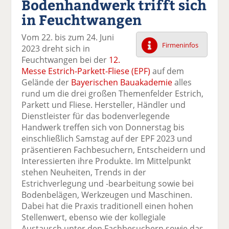
Bodenhandwerk trifft sich
k
k
k
k
k
in Feuchtwangen
el
el
el
el
el
a
t
a
p
D
Vom 22. bis zum 24. Juni
uf
wi
uf
er
ru
Firmeninfos
2023 dreht sich in
F
tt
Li
E
ck
Feuchtwangen bei der
12.
ac
er
n
m
e
Messe Estrich-Parkett-Fliese (EPF)
auf dem
e
n
k
ai
n
Gelände der
Bayerischen Bauakademie
alles
b
e
l
rund um die drei großen Themenfelder Estrich,
o
di
v
Parkett und Fliese. Hersteller, Händler und
o
n
er
Dienstleister für das bodenverlegende
k
te
se
Handwerk treffen sich von Donnerstag bis
te
il
n
einschließlich Samstag auf der EPF 2023 und
il
e
d
präsentieren Fachbesuchern, Entscheidern und
e
n
e
Interessierten ihre Produkte. Im Mittelpunkt
n
n
stehen Neuheiten, Trends in der
Estrichverlegung und -bearbeitung sowie bei
Bodenbelägen, Werkzeugen und Maschinen.
Dabei hat die Praxis traditionell einen hohen
Stellenwert, ebenso wie der kollegiale
Austausch unter den Fachbesuchern sowie das