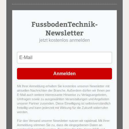
FussbodenTechnik-
Newsletter
jetzt kostenlos anmelden
Anmelden
Mit Ihrer Anmeldung erhalten Sie kostenlos unseren Newsletter mit
aktuellen Nachrichten der Branche. Außerdem dürfen wir Ihnen per
E-Mail auch weitere interessante Hinweise zu Verlagsangeboten,
Umfragen sowie zu ausgewählten Veranstaltungen und Angeboten
unserer Partner zusenden. Diese Einwilligung ist selbstverständlich
freiwillig und kann jederzeit mit Wirkung für die Zukunft widerrufen
werden.
Für den Versand unserer Newsletter nutzen wir rapidmail. Mit Ihrer
Anmeldung stimmen Sie zu, dass die eingegebenen Daten an