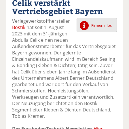
Celik verstärkt
k
k
k
k
k
Vertriebsgebiet Bayern
el
el
el
el
el
a
t
a
p
D
Verlegewerkstoffhersteller
uf
wi
uf
er
ru
Firmeninfos
Bostik
hat seit 1. August
F
tt
Li
E
ck
2023 mit dem 31-jährigen
ac
er
n
m
e
Abdulla Celik einen neuen
e
n
k
ai
n
Außendienstmitarbeiter für das Vertriebsgebiet
b
e
l
Bayern gewonnen. Der gelernte
o
di
v
Einzelhandelskaufmann wird im Bereich Sealing
o
n
er
& Bonding (Kleben & Dichten) tätig sein. Zuvor
k
te
se
hat Celik über sieben Jahre lang im Außendienst
te
il
n
des Unternehmens Albert Berner Deutschland
il
e
d
gearbeitet und war dort für den Verkauf von
e
n
e
Schmierstoffen, Hochleistungsölen,
n
n
Werkzeugen und Zusatzartikeln verantwortlich.
Der Neuzugang berichtet an den Bostik-
Segmentleiter Kleben & Dichten Deutschland,
Tobias Kremer.
Der FussbodenTechnik-Newsletter:
Hier