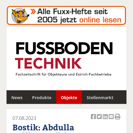
S
News
Produkte
Objekte
Stellenmarkt
u
c
h
07.08.2023
e
Ar
Ar
Ar
Ar
Ar
Bostik: Abdulla
ti
ti
ti
ti
ti