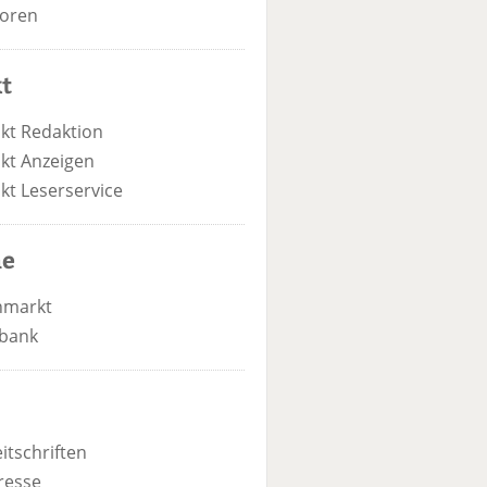
oren
t
kt Redaktion
kt Anzeigen
kt Leserservice
he
nmarkt
bank
itschriften
resse