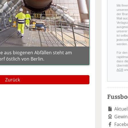
Mit Ihre
unseren 
der Bra
Mail auc
Verlags
ausgewä
unserer 
ist selb
jederzei
Foto/Grafik: Alba/Cemex
werden.
le aus biogenen Abfällen steht am
Für den
rapidmai
f östlich von Berlin.
dass di
übermitt
AGB
un
Zurück
Fussb
Aktuel
Gewin
Faceb