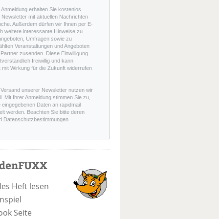
r Anmeldung erhalten Sie kostenlos
Newsletter mit aktuellen Nachrichten
nche. Außerdem dürfen wir Ihnen per E-
h weitere interessante Hinweise zu
angeboten, Umfragen sowie zu
hlten Veranstaltungen und Angeboten
Partner zusenden. Diese Einwilligung
stverständlich freiwillig und kann
t mit Wirkung für die Zukunft widerrufen
 Versand unserer Newsletter nutzen wir
l. Mit Ihrer Anmeldung stimmen Sie zu,
e eingegebenen Daten an rapidmail
elt werden. Beachten Sie bitte deren
d
Datenschutzbestimmungen
.
odenFUXX
les Heft lesen
nspiel
ook Seite