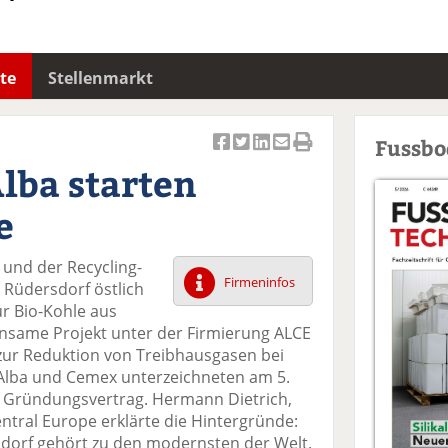
te
Stellenmarkt
Fussb
Ar
Ar
Ar
Ar
Ar
lba starten
ti
ti
ti
ti
ti
k
k
k
k
k
e
el
el
el
el
el
a
t
a
p
D
 und der Recycling-
uf
wi
uf
er
ru
Firmeninfos
n Rüdersdorf östlich
F
tt
Li
E
ck
ür Bio-Kohle aus
ac
er
n
m
e
nsame Projekt unter der Firmierung ALCE
e
n
k
ai
n
ur Reduktion von Treibhausgasen bei
b
e
l
 Alba und Cemex unterzeichneten am 5.
o
di
v
n Gründungsvertrag. Hermann Dietrich,
o
n
er
entral Europe erklärte die Hintergründe:
k
te
se
dorf gehört zu den modernsten der Welt.