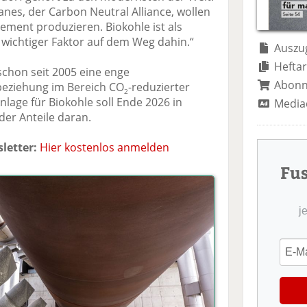
te
il
n
es, der Carbon Neutral Alliance, wollen
il
e
d
Zement produzieren. Biokohle ist als
e
n
e
 wichtiger Faktor auf dem Weg dahin.“
n
n
Auszug
Heftar
chon seit 2005 eine enge
Abon
beziehung im Bereich CO
-reduzierter
2
nlage für Biokohle soll Ende 2026 in
Media
der Anteile daran.
letter:
Hier kostenlos anmelden
Fu
j