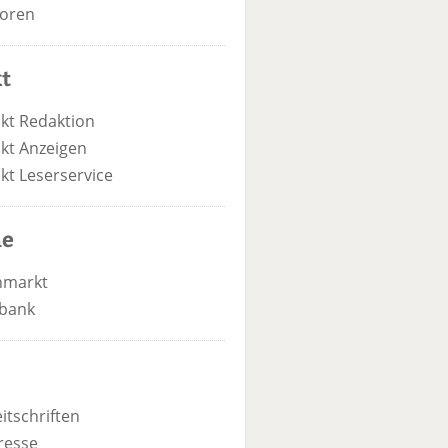
oren
t
kt Redaktion
kt Anzeigen
kt Leserservice
he
nmarkt
bank
itschriften
resse