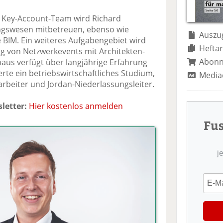
te
il
n
il
e
d
 Key-Account-Team wird Richard
e
n
e
gswesen mitbetreuen, ebenso wie
n
n
Auszug
 BIM. Ein weiteres Aufgabengebiet wird
Heftar
g von Netzwerkevents mit Architekten-
Abon
aus verfügt über langjährige Erfahrung
erte ein betriebswirtschaftliches Studium,
Media
beiter und Jordan-Niederlassungsleiter.
letter:
Hier kostenlos anmelden
Fu
j