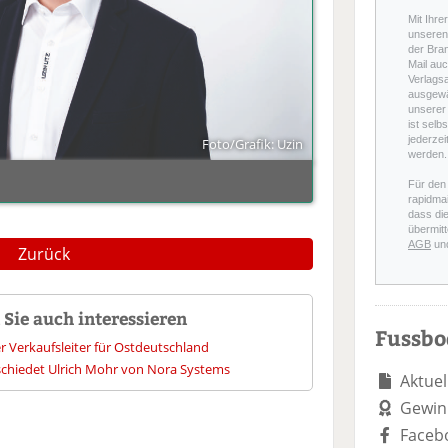
Mit Ihre
unseren 
der Bra
Mail auc
Verlags
ausgewä
unserer 
ist selb
jederzei
Foto/Grafik: Uzin
werden.
Für den
rapidmai
dass di
übermitt
AGB
un
Zurück
Sie auch interessieren
Fussb
r Verkaufsleiter für Ostdeutschland
chiedet Ulrich Mohr von Nora Systems
Aktuel
Gewin
Faceb