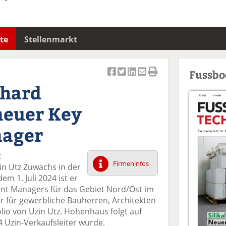
te
Stellenmarkt
Fussb
Ar
Ar
Ar
Ar
Ar
chard
ti
ti
ti
ti
ti
k
k
k
k
k
euer Key
el
el
el
el
el
a
t
a
p
D
nager
uf
wi
uf
er
ru
F
tt
Li
E
ck
t
ac
er
n
m
e
Firmeninfos
in Utz Zuwachs in der
e
n
k
ai
n
em 1. Juli 2024 ist er
b
e
l
unt Managers für das Gebiet Nord/Ost im
o
di
v
er für gewerbliche Bauherren, Architekten
o
n
er
io von Uzin Utz. Hohenhaus folgt auf
k
te
se
 Uzin-Verkaufsleiter wurde.