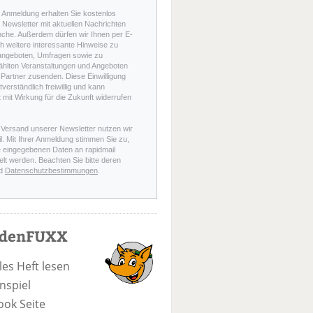
r Anmeldung erhalten Sie kostenlos
Newsletter mit aktuellen Nachrichten
nche. Außerdem dürfen wir Ihnen per E-
h weitere interessante Hinweise zu
angeboten, Umfragen sowie zu
hlten Veranstaltungen und Angeboten
Partner zusenden. Diese Einwilligung
stverständlich freiwillig und kann
t mit Wirkung für die Zukunft widerrufen
 Versand unserer Newsletter nutzen wir
l. Mit Ihrer Anmeldung stimmen Sie zu,
e eingegebenen Daten an rapidmail
elt werden. Beachten Sie bitte deren
d
Datenschutzbestimmungen
.
odenFUXX
les Heft lesen
nspiel
ook Seite