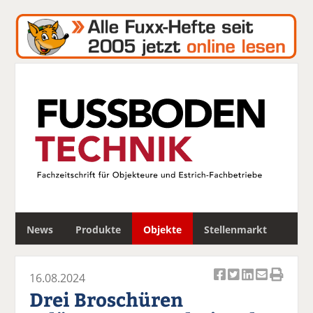
S
News
Produkte
Objekte
Stellenmarkt
u
c
h
16.08.2024
e
Ar
Ar
Ar
Ar
Ar
Drei Broschüren
ti
ti
ti
ti
ti