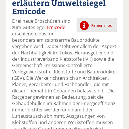
erläutern Umweltsiegel
k
k
k
k
k
Emicode
el
el
el
el
el
a
t
a
p
D
Drei neue Broschüren sind
uf
wi
uf
er
ru
Firmeninfos
zum Gütesiegel
Emicode
F
tt
Li
E
ck
erschienen, das für
ac
er
n
m
e
besonders emissionsarme Bauprodukte
e
n
k
ai
n
vergeben wird. Dabei steht vor allem der Aspekt
b
e
l
der Nachhaltigkeit im Fokus. Herausgeber sind
o
di
v
der Industrieverband Klebstoffe (IVK) sowie die
o
n
er
Gemeinschaft Emissionskontrollierte
k
te
se
Verlegewerkstoffe, Klebstoffe und Bauprodukte
te
il
n
(GEV). Die Werke richten sich an Architekten,
il
e
d
Planer, Verarbeiter und Fachhändler, die mit
e
n
e
dieser Thematik in Gebäuden befasst sind. „Die
n
n
Ratgeber gewinnen an Bedeutung, seit die
Gebäudehüllen im Rahmen der Energieeffizienz
immer dichter werden und damit der
Luftaustausch abnimmt. Ausgasungen von
Klebstoffen und anderen Werkstoffen müssen
aus diesem Grund immer weiter reduziert