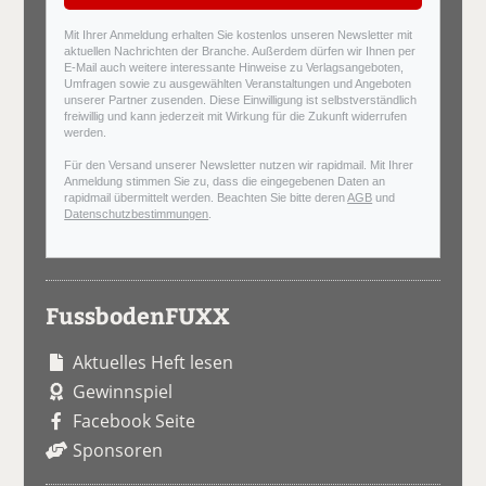
Mit Ihrer Anmeldung erhalten Sie kostenlos unseren Newsletter mit
aktuellen Nachrichten der Branche. Außerdem dürfen wir Ihnen per
E-Mail auch weitere interessante Hinweise zu Verlagsangeboten,
Umfragen sowie zu ausgewählten Veranstaltungen und Angeboten
unserer Partner zusenden. Diese Einwilligung ist selbstverständlich
freiwillig und kann jederzeit mit Wirkung für die Zukunft widerrufen
werden.
Für den Versand unserer Newsletter nutzen wir rapidmail. Mit Ihrer
Anmeldung stimmen Sie zu, dass die eingegebenen Daten an
rapidmail übermittelt werden. Beachten Sie bitte deren
AGB
und
Datenschutzbestimmungen
.
FussbodenFUXX
Aktuelles Heft lesen
Gewinnspiel
Facebook Seite
Sponsoren