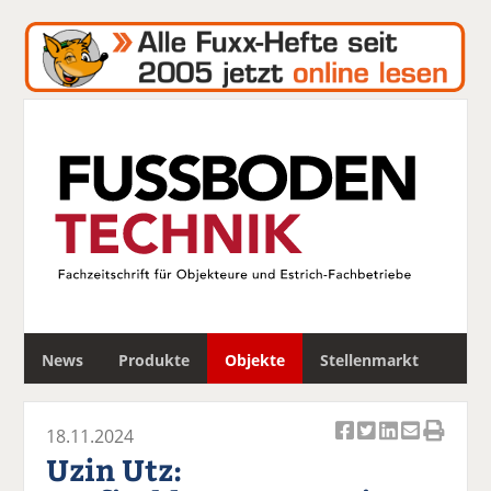
S
News
Produkte
Objekte
Stellenmarkt
u
c
h
18.11.2024
e
Ar
Ar
Ar
Ar
Ar
Uzin Utz:
ti
ti
ti
ti
ti