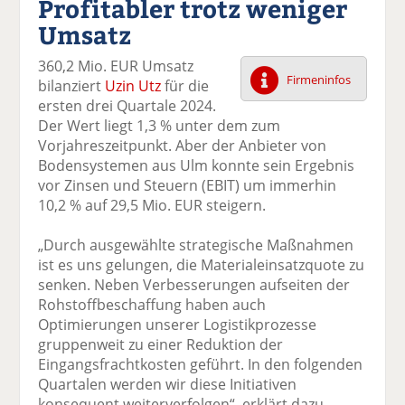
Profitabler trotz weniger
k
k
k
k
k
Umsatz
el
el
el
el
el
a
t
a
p
D
360,2 Mio. EUR Umsatz
uf
wi
uf
er
ru
Firmeninfos
bilanziert
Uzin Utz
für die
F
tt
Li
E
ck
ersten drei Quartale 2024.
ac
er
n
m
e
Der Wert liegt 1,3 % unter dem zum
e
n
k
ai
n
Vorjahreszeitpunkt. Aber der Anbieter von
b
e
l
Bodensystemen aus Ulm konnte sein Ergebnis
o
di
v
vor Zinsen und Steuern (EBIT) um immerhin
o
n
er
10,2 % auf 29,5 Mio. EUR steigern.
k
te
se
te
il
n
„Durch ausgewählte strategische Maßnahmen
il
e
d
ist es uns gelungen, die Materialeinsatzquote zu
e
n
e
senken. Neben Verbesserungen aufseiten der
n
n
Rohstoffbeschaffung haben auch
Optimierungen unserer Logistikprozesse
gruppenweit zu einer Reduktion der
Eingangsfrachtkosten geführt. In den folgenden
Quartalen werden wir diese Initiativen
konsequent weiterverfolgen“, erklärt dazu