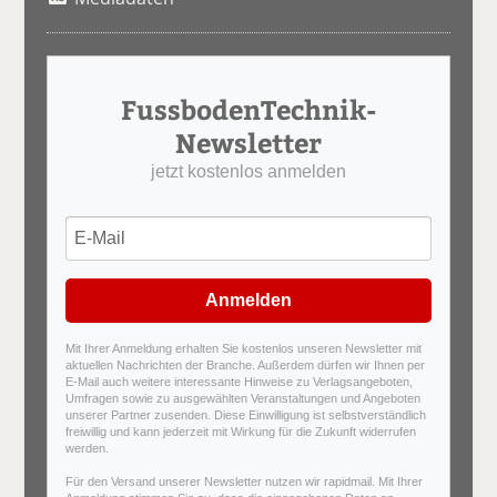
FussbodenTechnik-
Newsletter
jetzt kostenlos anmelden
Anmelden
Mit Ihrer Anmeldung erhalten Sie kostenlos unseren Newsletter mit
aktuellen Nachrichten der Branche. Außerdem dürfen wir Ihnen per
E-Mail auch weitere interessante Hinweise zu Verlagsangeboten,
Umfragen sowie zu ausgewählten Veranstaltungen und Angeboten
unserer Partner zusenden. Diese Einwilligung ist selbstverständlich
freiwillig und kann jederzeit mit Wirkung für die Zukunft widerrufen
werden.
Für den Versand unserer Newsletter nutzen wir rapidmail. Mit Ihrer