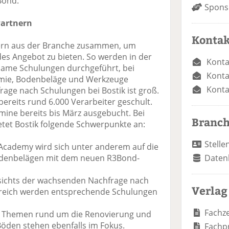
Bond.
Spons
artnern
Kontak
tnern aus der Branche zusammen, um
s Angebot zu bieten. So werden in der
Konta
ame Schulungen durchgeführt, bei
Konta
emie, Bodenbeläge und Werkzeuge
Konta
rage nach Schulungen bei Bostik ist groß.
ereits rund 6.000 Verarbeiter geschult.
rmine bereits bis März ausgebucht. Bei
Branc
tet Bostik folgende Schwerpunkte an:
Stelle
 Academy wird sich unter anderem auf die
odenbelägen mit dem neuen R3Bond-
Daten
esichts der wachsenden Nachfrage nach
Verlag
eich werden entsprechende Schulungen
Fachze
: Themen rund um die Renovierung und
öden stehen ebenfalls im Fokus.
Fachp