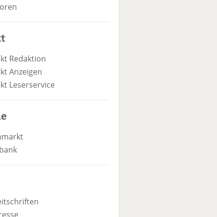
oren
t
kt Redaktion
kt Anzeigen
kt Leserservice
he
nmarkt
bank
itschriften
resse