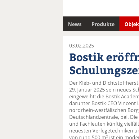
News
Produkte
Objek
03.02.2025
Bostik eröff
Schulungsz
Der Kleb- und Dichtstoffherst
29. Januar 2025 sein neues 
eingeweiht: die Bostik Acade
darunter Bostik-CEO Vincent 
nordrhein-westfälischen Borg
Deutschlandzentrale, bei. D
und Fachleuten künftig vielfäl
neuesten Verlegetechniken und
von rund 500 m
ist ein mode
2