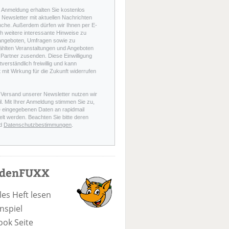
r Anmeldung erhalten Sie kostenlos
Newsletter mit aktuellen Nachrichten
nche. Außerdem dürfen wir Ihnen per E-
h weitere interessante Hinweise zu
angeboten, Umfragen sowie zu
hlten Veranstaltungen und Angeboten
Partner zusenden. Diese Einwilligung
stverständlich freiwillig und kann
t mit Wirkung für die Zukunft widerrufen
 Versand unserer Newsletter nutzen wir
l. Mit Ihrer Anmeldung stimmen Sie zu,
e eingegebenen Daten an rapidmail
elt werden. Beachten Sie bitte deren
d
Datenschutzbestimmungen
.
odenFUXX
les Heft lesen
nspiel
ook Seite