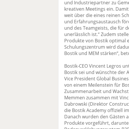
und Industriepartner zu Gem
kreativen Meetings ein. Dami
weit über die eines reinen S
und Erfahrungsaustausch för
und des Teamgeists, die für den
unerlässlich ist.“ Zudem stell
Produkte von Bostik optimal 
Schulungszentrum wird dadur
Bostik und MEM stärken“, bet
Bostik-CEO Vincent Legros unte
Bostik sei und wünschte der A
Vice President Global Busine
von einem Meilenstein für Bos
Zusammenarbeit und Wachstum
Memmen zusammen mit Vincent
Dabrowski (Direktor Constru
die Bostik Academy offiziell 
Danach wurden den Gästen an 
Produkte vorgeführt, darunte