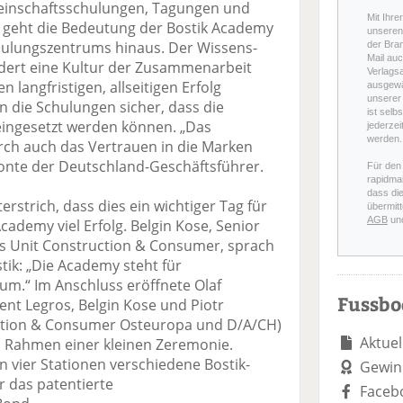
einschaftsschulungen, Tagungen und
Mit Ihre
t geht die Bedeutung der Bostik Academy
unseren 
chulungszentrums hinaus. Der Wissens-
der Bra
Mail auc
dert eine Kultur der Zusammenarbeit
Verlags
 langfristigen, allseitigen Erfolg
ausgewä
unserer 
en die Schulungen sicher, dass die
ist selb
eingesetzt werden können. „Das
jederzei
werden.
ch auch das Vertrauen in die Marken
onte der Deutschland-Geschäftsführer.
Für den
rapidmai
dass di
rstrich, dass dies ein wichtiger Tag für
übermitt
AGB
un
cademy viel Erfolg. Belgin Kose, Senior
ss Unit Construction & Consumer, sprach
tik: „Die Academy steht für
.“ Im Anschluss eröffnete Olaf
Fussb
 Legros, Belgin Kose und Piotr
ction & Consumer Osteuropa und D/A/CH)
Aktuel
im Rahmen einer kleinen Zeremonie.
vier Stationen verschiedene Bostik-
Gewin
r das patentierte
Faceb