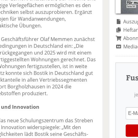
te
il
n
ügige Verlegeflächen ermöglichen es den
il
e
d
chniken selbst auszuprobieren. Ergänzt
e
n
e
Kojen für Wandanwendungen,
n
n
Auszug
aktische Übungen.
Heftar
Abon
ng Geschäftsführer Olaf Memmen zunächst
dingungen in Deutschland ein: „Die
Media
 zurückgegangen und 2025 wird mit einem
rtiggestellten Wohnungen gerechnet. Das
Wohnungen fertigzustellen, ist in weite
tz konnte sich Bostik in Deutschland gut
Fu
tanteile in allen Vertriebssegmenten
rt Borgholzhausen in 2024 die
bstoffen produziert.
j
z und Innovation
das neue Schulungszentrum das Streben
 Innovation widerspiegele: „Mit den
chkeiten lädt Bostik seine Geschäfts-