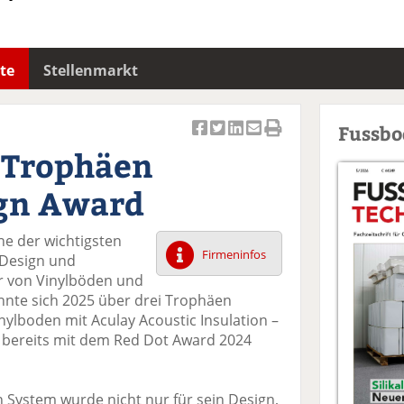
te
Stellenmarkt
Fussb
Ar
Ar
Ar
Ar
Ar
i Trophäen
ti
ti
ti
ti
ti
k
k
k
k
k
ign Award
el
el
el
el
el
a
t
a
p
D
ine der wichtigsten
uf
wi
uf
er
ru
Firmeninfos
 Design und
F
tt
Li
E
ck
er von Vinylböden und
ac
er
n
m
e
nte sich 2025 über drei Trophäen
e
n
k
ai
n
nylboden mit Aculay Acoustic Insulation –
b
e
l
e bereits mit dem Red Dot Award 2024
o
di
v
o
n
er
k
te
se
n System wurde nicht nur für sein Design,