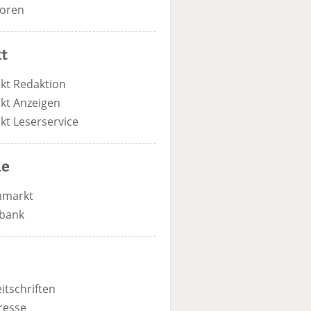
oren
t
kt Redaktion
kt Anzeigen
kt Leserservice
he
nmarkt
bank
itschriften
resse