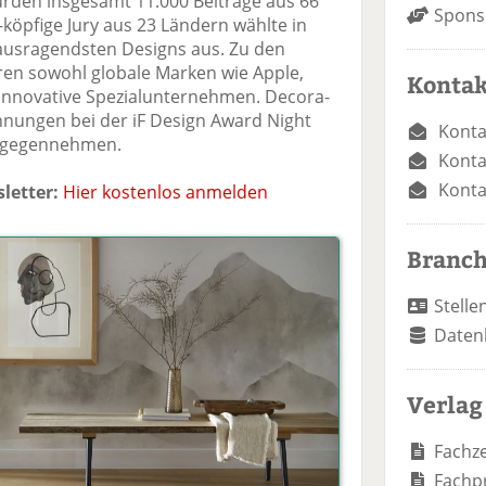
rden insgesamt 11.000 Beiträge aus 66
Spons
-köpfige Jury aus 23 Ländern wählte in
usragendsten Designs aus. Zu den
ren sowohl globale Marken wie Apple,
Kontak
innovative Spezialunternehmen. Decora-
hnungen bei der iF Design Award Night
Konta
entgegennehmen.
Konta
Konta
letter:
Hier kostenlos anmelden
Branc
Stelle
Daten
Verlag
Fachze
Fachp