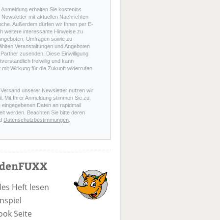
r Anmeldung erhalten Sie kostenlos
Newsletter mit aktuellen Nachrichten
nche. Außerdem dürfen wir Ihnen per E-
h weitere interessante Hinweise zu
angeboten, Umfragen sowie zu
hlten Veranstaltungen und Angeboten
Partner zusenden. Diese Einwilligung
stverständlich freiwillig und kann
t mit Wirkung für die Zukunft widerrufen
 Versand unserer Newsletter nutzen wir
l. Mit Ihrer Anmeldung stimmen Sie zu,
e eingegebenen Daten an rapidmail
elt werden. Beachten Sie bitte deren
d
Datenschutzbestimmungen
.
odenFUXX
les Heft lesen
nspiel
ook Seite