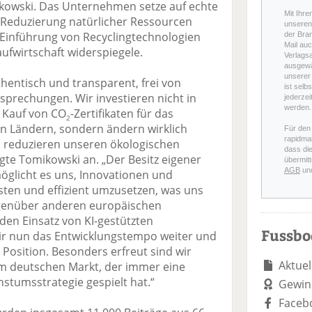
kowski. Das Unternehmen setze auf echte
Mit Ihre
er Reduzierung natürlicher Ressourcen
unseren 
Einführung von Recyclingtechnologien
der Bra
Mail auc
ufwirtschaft widerspiegele.
Verlags
ausgewä
unserer 
entisch und transparent, frei von
ist selb
prechungen. Wir investieren nicht in
jederzei
werden.
 Kauf von CO
-Zertifikaten für das
2
n Ländern, sondern ändern wirklich
Für den
rapidmai
 reduzieren unseren ökologischen
dass di
gte Tomikowski an. „Der Besitz eigener
übermitt
AGB
un
öglicht es uns, Innovationen und
sten und effizient umzusetzen, was uns
genüber anderen europäischen
 den Einsatz von KI-gestützten
Fussb
r nun das Entwicklungstempo weiter und
 Position. Besonders erfreut sind wir
Aktuel
m deutschen Markt, der immer eine
hstumsstrategie gespielt hat.“
Gewin
Faceb