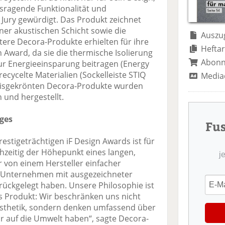
te
il
n
sragende Funktionalität und
il
e
d
 Jury gewürdigt. Das Produkt zeichnet
e
n
e
ner akustischen Schicht sowie die
n
n
Auszug
tere Decora-Produkte erhielten für ihre
Heftar
n Award, da sie die thermische Isolierung
Abon
ur Energieeinsparung beitragen (Energy
ecycelte Materialien (Sockelleiste STIQ
Media
reisgekrönten Decora-Produkte wurden
 und hergestellt.
ges
Fu
restigeträchtigen iF Design Awards ist für
hzeitig der Höhepunkt eines langen,
j
r von einem Hersteller einfacher
 Unternehmen mit ausgezeichneter
ückgelegt haben. Unsere Philosophie ist
das Produkt: Wir beschränken uns nicht
Ästhetik, sondern denken umfassend über
ir auf die Umwelt haben“, sagte Decora-