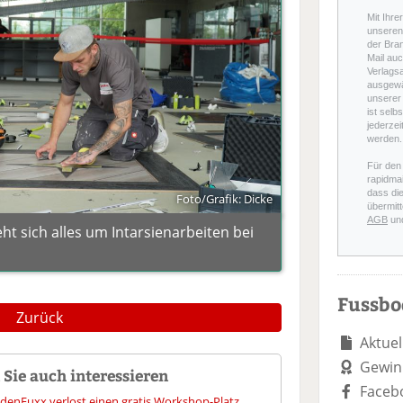
Mit Ihre
unseren 
der Bra
Mail auc
Verlags
ausgewä
unserer 
ist selb
jederzei
werden.
Für den
rapidmai
dass di
Foto/Grafik: Dicke
übermitt
AGB
un
t sich alles um Intarsienarbeiten bei
Fussb
Zurück
Aktuel
Gewin
Sie auch interessieren
Faceb
denFuxx verlost einen gratis Workshop-Platz