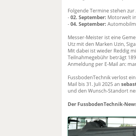
Folgende Termine stehen zur
-
02. September:
Motorwelt in
-
04. September:
Automobilmu
Messer-Meister ist eine Gemei
Utz mit den Marken Uzin, Siga
Mit dabei ist wieder Reddig m
Teilnahmegebühr beträgt 189 E
Anmeldung per E-Mail an: mar
FussbodenTechnik verlost eine
Mail bis 31. Juli 2025 an
sebas
und den Wunsch-Standort nen
Der FussbodenTechnik-News