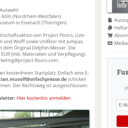
te
il
n
il
e
d
 Auswahl:
e
n
e
 Köln (Nordrhein-Westfalen)
n
n
Auszug
seum in Eisenach (Thüringen)
Heftar
nschaftsaktion von Project Floors, Uzin
Abon
n und Wolff sowie Unifloor mit Jumpax.
Media
it dem Original Delphin-Messer. Die
UR (inkl. Materialien und Verpflegung).
keting@project-floors.com.
Fu
n kostenfreien Startplatz: Einfach eine E-
tian.musolf@snfachpresse.de
schicken
nen. Der Rechtsweg ist ausgeschlossen.
j
letter:
Hier kostenlos anmelden