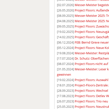
[02.07.2026]
Messer-Meister begeis
[26.05.2026]
Project Floors: Außendi
[08.09.2025]
Messer-Meister 2025: Tra
[04.08.2025]
Messer-Meister 2025: No
[09.05.2025]
Project Floors: Zuwäch
[19.02.2025]
Project Floors: Neuzu
[14.02.2025]
Project Floors: Geschäft
[06.12.2024]
FEB: Bernd Greve neuer 
[05.12.2024]
Project Floors: Neue Kol
[19.08.2024]
Messer-Meister: Restpl
[17.07.2024]
Dr. Schutz: Oberfläche
[08.07.2024]
Project Floors nicht au
[31.05.2024]
Messer-Meister: Leser
gewinnen
[19.02.2024]
Project Floors: Auswahl
[18.01.2024]
Project-Floors-Zentrale
[28.09.2023]
Project Floors: Wechse
[17.08.2023]
Project Floors: Detlev 
[26.07.2023]
Project Floors: Trio ne
[25.05.2023]
Project Floors: Neustr