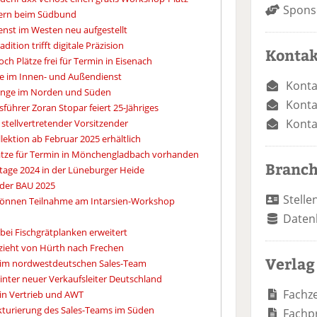
Spons
tern beim Südbund
enst im Westen neu aufgestellt
dition trifft digitale Präzision
Kontak
ch Plätze frei für Termin in Eisenach
se im Innen- und Außendienst
Konta
gänge im Norden und Süden
Konta
sführer Zoran Stopar feiert 25-Jähriges
Konta
stellvertretender Vorsitzender
lektion ab Februar 2025 erhältlich
ätze für Termin in Mönchengladbach vorhanden
Branc
ntage 2024 in der Lüneburger Heide
f der BAU 2025
Stelle
 können Teilnahme am Intarsien-Workshop
Daten
 bei Fischgrätplanken erweitert
 zieht von Hürth nach Frechen
Verlag
l im nordwestdeutschen Sales-Team
Winter neuer Verkaufsleiter Deutschland
Fachze
u in Vertrieb und AWT
ukturierung des Sales-Teams im Süden
Fachp