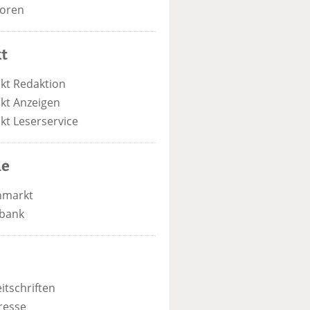
oren
t
kt Redaktion
kt Anzeigen
kt Leserservice
he
nmarkt
bank
itschriften
resse