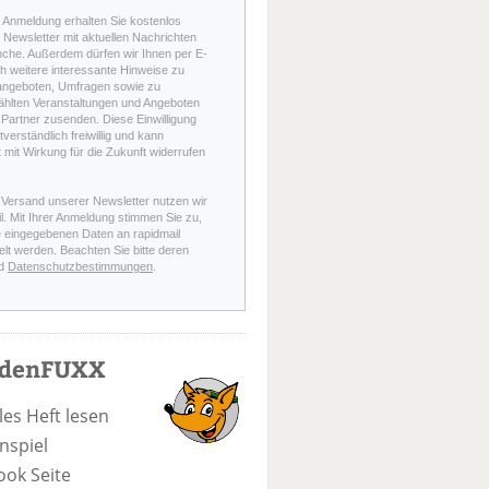
r Anmeldung erhalten Sie kostenlos
Newsletter mit aktuellen Nachrichten
nche. Außerdem dürfen wir Ihnen per E-
h weitere interessante Hinweise zu
angeboten, Umfragen sowie zu
hlten Veranstaltungen und Angeboten
Partner zusenden. Diese Einwilligung
stverständlich freiwillig und kann
t mit Wirkung für die Zukunft widerrufen
 Versand unserer Newsletter nutzen wir
l. Mit Ihrer Anmeldung stimmen Sie zu,
e eingegebenen Daten an rapidmail
elt werden. Beachten Sie bitte deren
d
Datenschutzbestimmungen
.
odenFUXX
les Heft lesen
nspiel
ook Seite